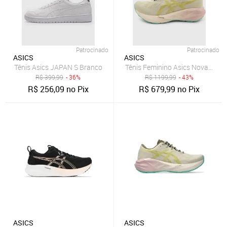
Patrocinado
Patrocinado
ASICS
ASICS
Tênis Asics JAPAN S Branco
Tênis Feminino Asics Novablast 
R$
399,99
- 36%
R$
1199,99
- 43%
R$
256,09
no Pix
R$
679,99
no Pix
ASICS
ASICS