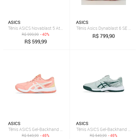
ASICS
ASICS
Tênis ASICS Novablast 5 Atc - Feminino - Azul/Cinza
Tênis Asics Dynablast 6 SE Femi
R$
999,99
- 40%
R$
799,90
R$
599,99
ASICS
ASICS
Tênis ASICS Gel-Backhand 2 Saibro - Feminino - Rosa/Branco
Tênis ASICS Gel-Backhand 2 - Ma
R$
549,99
- 46%
R$
549,99
- 46%