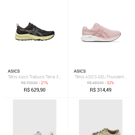
ASICS
ASICS
Tênis Asics Trabuco Terra 3 Feminino - Preto - Asics
Tênis ASICS GEL-Thunderlight 2 
R$
799,90
- 21%
R$
459,99
- 32%
R$
629,90
R$
314,49