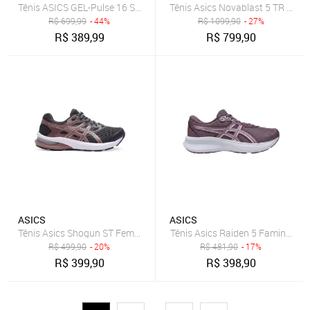
Tênis ASICS GEL-Pulse 16 Se - Feminino - Preto/Rosa
Tênis Asics Novablast 5 TR Femin
R$
699,99
- 44%
R$
1099,90
- 27%
R$
389,99
R$
799,90
ASICS
ASICS
Tênis Asics Shogun ST Feminino Preto
Tênis Asics Raiden 5 Faminino 
R$
499,90
- 20%
R$
481,90
- 17%
R$
399,90
R$
398,90