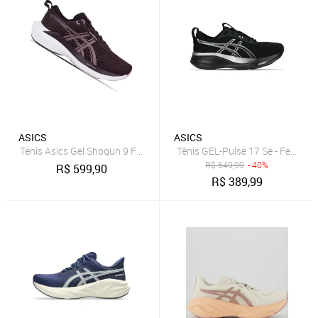
ASICS
ASICS
Tenis Asics Gel Shogun 9 Feminino
Tênis GEL-Pulse 17 Se - Feminin
R$
649,99
- 40%
R$
599,90
R$
389,99