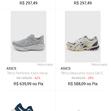
R$
297,49
R$
297,49
Patrocinado
Patrocinado
ASICS
ASICS
Tênis Feminino Asics Novablast 5 Atc Cinza
Tênis Masculino Asics Gel Sono
R$
1099,99
- 42%
R$
899,99
- 35%
R$
639,99
no Pix
R$
588,09
no Pix