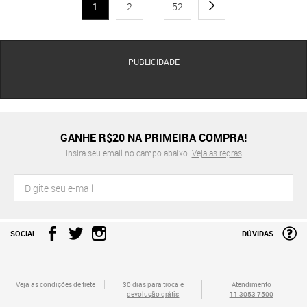
1
2
...
52
PUBLICIDADE
GANHE R$20 NA PRIMEIRA COMPRA!
Insira seu email no campo abaixo.
Veja as regras
SOCIAL
DÚVIDAS
Veja as condições de frete
30 dias para troca e
Atendimento
devolução grátis
11 3053 7500