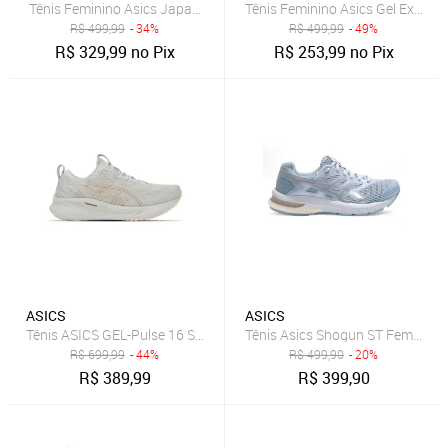
Tênis Feminino Asics Japan S Prata
Tênis Feminino Asics Gel Excite 1
R$
499,99
- 34%
R$
499,99
- 49%
R$
329,99
no Pix
R$
253,99
no Pix
ASICS
ASICS
Tênis ASICS GEL-Pulse 16 Se - Feminino - CINZA/ROSA
Tênis Asics Shogun ST Feminino 
R$
699,99
- 44%
R$
499,90
- 20%
R$
389,99
R$
399,90