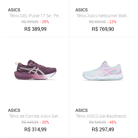
ASICS
ASICS
Tênis GEL-Pulse 17 Se - Feminino - Bege/Rosa
Tênis Asics Netburner Ballistic F
R$
599,99
- 35%
R$
999,90
- 23%
R$
389,99
R$
769,90
ASICS
ASICS
Tênis de Corrida Asics Gel-Shogun 8 Feminino Roxo
Tênis ASICS Gel-Backhand 2 Saib
R$
449,99
- 30%
R$
549,99
- 46%
R$
314,99
R$
297,49