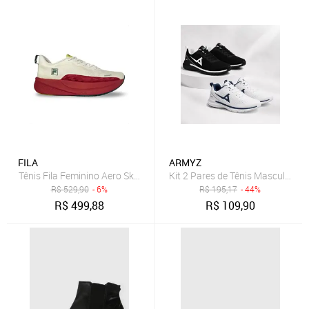
FILA
ARMYZ
Tênis Fila Feminino Aero Skyfoam Corrida Off-white
Kit 2 Pares de Tênis Masculino C
R$
529,90
- 6%
R$
195,17
- 44%
R$
499,88
R$
109,90