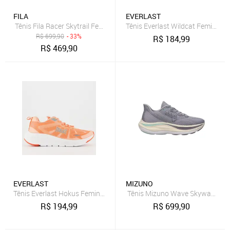
FILA
EVERLAST
Tênis Fila Racer Skytrail Feminino - Bege - Fila
Tênis Everlast Wildcat Feminino 
R$
699,90
- 33%
R$
184,99
R$
469,90
EVERLAST
MIZUNO
Tênis Everlast Hokus Feminino Laranja
Tênis Mizuno Wave Skyway Femi
R$
194,99
R$
699,90