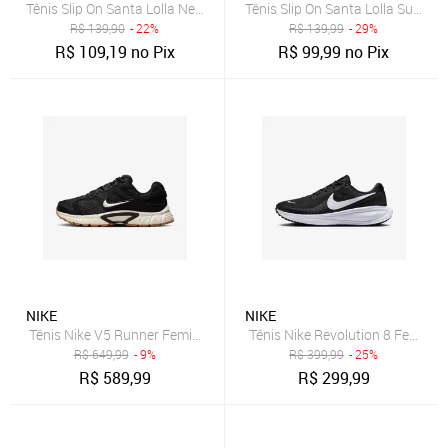
Tênis Slip On Santa Lolla New Preto
Tênis Slip On Santa Lolla Suede P
R$
139,90
- 22%
R$
139,99
- 29%
R$
109,19
no Pix
R$
99,99
no Pix
NIKE
NIKE
Tênis Nike V5 Runner Feminino
Tênis Nike Revolution 8 Feminin
R$
649,99
- 9%
R$
399,99
- 25%
R$
589,99
R$
299,99