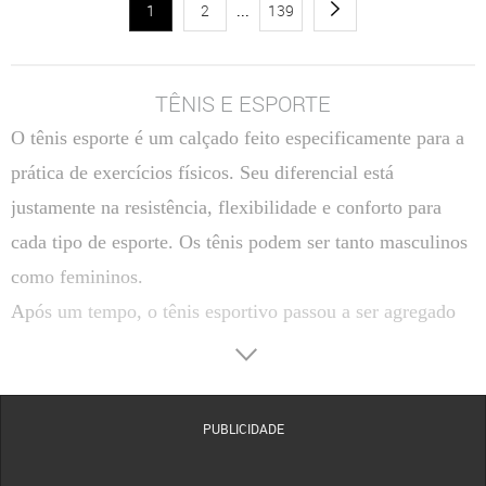
1
2
...
139
TÊNIS E ESPORTE
O tênis esporte é um calçado feito especificamente para a
prática de exercícios físicos. Seu diferencial está
justamente na resistência, flexibilidade e conforto para
cada tipo de esporte. Os tênis podem ser tanto masculinos
como femininos.
Após um tempo, o tênis esportivo passou a ser agregado
ao estilo mais informal, ou seja, é também utilizado
casualmente e não somente para a prática de esportes.
Podemos perceber no cotidiano que homens e mulheres
PUBLICIDADE
aderiram ao calçado por seu conforto e durabilidade.
O estilo do tênis também foi algo inovador. Diferente dos