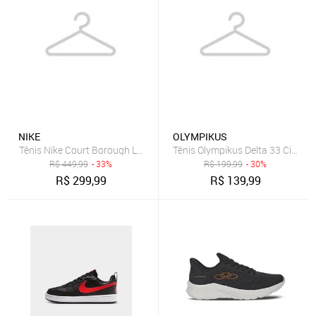
NIKE
OLYMPIKUS
Tênis Nike Court Borough Low Recraft Infantil
Tênis Olympikus Delta 33 Cinza
R$
449,99
- 33%
R$
199,99
- 30%
R$
299,99
R$
139,99