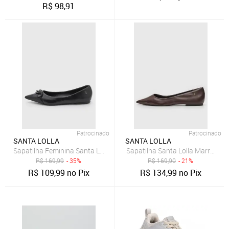
R$
98,91
Patrocinado
Patrocinado
SANTA LOLLA
SANTA LOLLA
Sapatilha Feminina Santa Lolla Corrente Preta
Sapatilha Santa Lolla Marrom
R$
169,99
- 35%
R$
169,90
- 21%
R$
109,99
no Pix
R$
134,99
no Pix