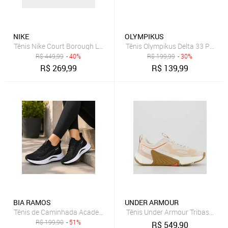
NIKE
OLYMPIKUS
Tênis Nike Court Borough Low Recraft Infantil
Tênis Olympikus Delta 33 Preto
R$
449,99
- 40%
R$
199,99
- 30%
R$
269,99
R$
139,99
BIA RAMOS
UNDER ARMOUR
Tênis de Caminhada Academia Treino Casual Dia Dia Unissex Confor
Tênis Under Armour Tribase Reps
R$
199,90
- 51%
R$
549,90