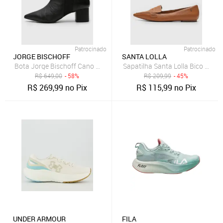
Patrocinado
Patrocinado
JORGE BISCHOFF
SANTA LOLLA
Bota Jorge Bischoff Cano Baixo Texturizada Preta
Sapatilha Santa Lolla Bico Fino
R$
649,00
- 58%
R$
209,99
- 45%
R$
269,99
no Pix
R$
115,99
no Pix
UNDER ARMOUR
FILA