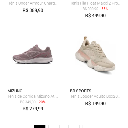
Tênis Under Armour Charged Wing 2 SE Feminino Branco
Tênis Fila Float Maxxi 2 Pro Femin
R$
999,90
- 55%
R$
389,90
R$
449,90
MIZUNO
BR SPORTS
Tênis de Corrida Mizuno Atlantis 2
Tenis Jogger Adulto Box200 Bx
R$
349,99
- 20%
R$
149,90
R$
279,99