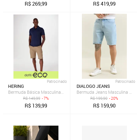
R$
269,99
R$
419,99
Patrocinado
Patrocinado
HERING
DIALOGO JEANS
Bermuda Básica Masculina Chino
Bermuda Jeans Masculina Lavage
R$
149,99
- 7%
R$
199,90
- 20%
R$
139,99
R$
159,90