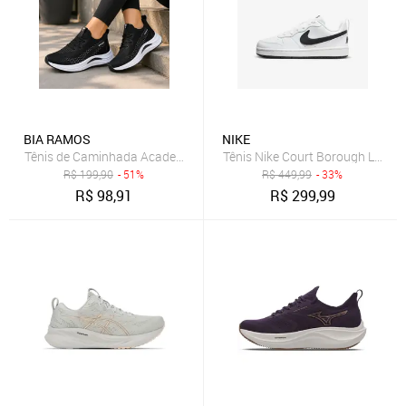
BIA RAMOS
NIKE
Tênis de Caminhada Academia Treino Casual Dia Dia Unissex Confor
Tênis Nike Court Borough Low Rec
R$
199,90
- 51%
R$
449,99
- 33%
R$
98,91
R$
299,99