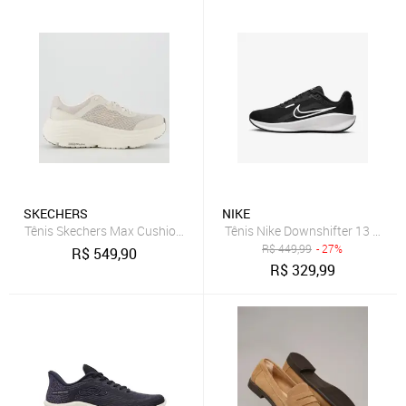
SKECHERS
NIKE
Tênis Skechers Max Cushioning Endeavour Feminino Cinza
Tênis Nike Downshifter 13 Femi
R$
449,99
- 27%
R$
549,90
R$
329,99