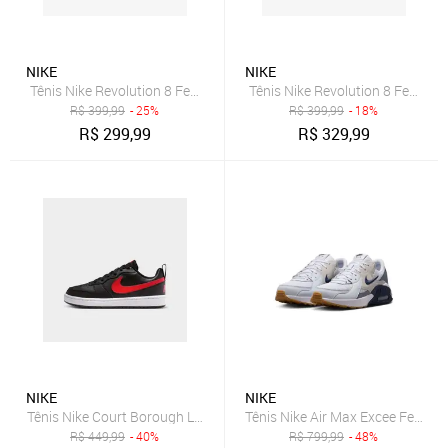
NIKE
NIKE
Tênis Nike Revolution 8 Feminino
Tênis Nike Revolution 8 Feminin
R$
399,99
- 25%
R$
399,99
- 18%
R$
299,99
R$
329,99
NIKE
NIKE
Tênis Nike Court Borough Low Recraft Infantil
Tênis Nike Air Max Excee Femini
R$
449,99
- 40%
R$
799,99
- 48%