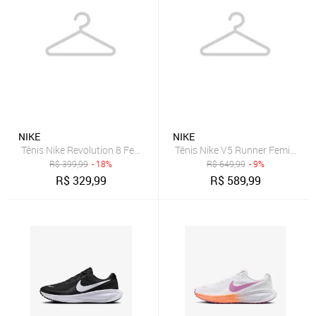
NIKE
NIKE
Tênis Nike Revolution 8 Feminino
Tênis Nike V5 Runner Feminino
R$
399,99
- 18%
R$
649,99
- 9%
R$
329,99
R$
589,99