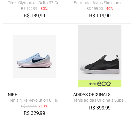
Tênis Olympikus Delta 37 Cinza
Bermuda Jeans Slim com Lavage
R$
199,99
- 30%
R$
199,90
- 40%
R$
139,99
R$
119,90
NIKE
ADIDAS ORIGINALS
Tênis Nike Revolution 8 Feminino
Tênis adidas Originals Superstar 
R$
399,99
- 18%
R$
399,99
R$
329,99