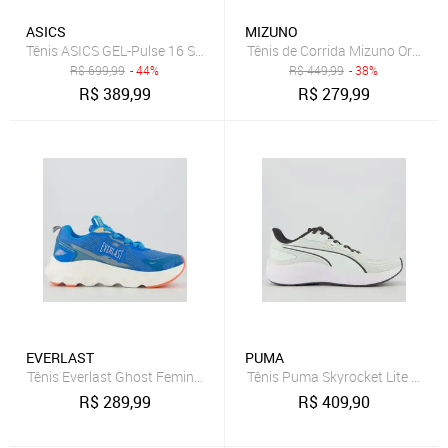
ASICS
MIZUNO
Tênis ASICS GEL-Pulse 16 Se - Feminino - CINZA/ROSA
Tênis de Corrida Mizuno Oracle
R$
699,99
- 44%
R$
449,99
- 38%
R$
389,99
R$
279,99
EVERLAST
PUMA
Tênis Everlast Ghost Feminino Azul
Tênis Puma Skyrocket Lite 2 Wn
R$
289,99
R$
409,90