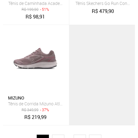
Tênis de Caminhada Academia Treino Casual Dia Dia Unissex Confor
Tênis Skechers Go Run Consisten
R$
199,90
- 51%
R$
479,90
R$
98,91
MIZUNO
Tênis de Corrida Mizuno Atlantis 2
R$
349,99
- 37%
R$
219,99