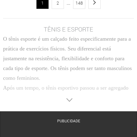
1
2
...
148
TÊNIS E ESPORTE
O tênis esporte é um calçado feito especificamente para a
prática de exercícios físicos. Seu diferencial está
justamente na resistência, flexibilidade e conforto para
cada tipo de esporte. Os tênis podem ser tanto masculinos
como femininos.
Após um tempo, o tênis esportivo passou a ser agregado
ao estilo mais informal, ou seja, é também utilizado
casualmente e não somente para a prática de esportes.
Podemos perceber no cotidiano que homens e mulheres
PUBLICIDADE
aderiram ao calçado por seu conforto e durabilidade.
O estilo do tênis também foi algo inovador. Diferente dos