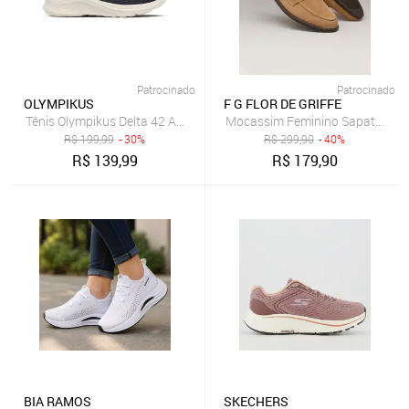
Patrocinado
Patrocinado
OLYMPIKUS
F G FLOR DE GRIFFE
Tênis Olympikus Delta 42 Azul
Mocassim Feminino Sapato Em Co
R$
199,99
- 30%
R$
299,90
- 40%
R$
139,99
R$
179,90
BIA RAMOS
SKECHERS