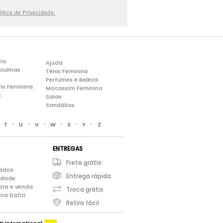
lítica de Privacidade.
lo
Ajuda
culinas
Tênis Feminino
Perfumes e Beleza
ns Feminina
Mocassim Feminino
s
Saias
Sandálias
•
•
•
•
•
•
•
T
U
V
W
X
Y
Z
ENTREGAS
Frete grátis
iados
Entrega rápida
cidade
pra e venda
Troca grátis
na Dafiti
Retira fácil