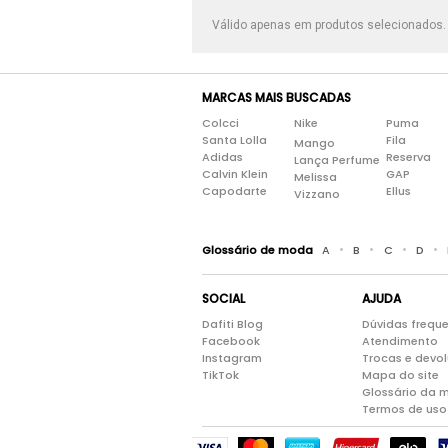
Válido apenas em produtos selecionados
MARCAS MAIS BUSCADAS
Colcci
Nike
Puma
Santa Lolla
Fila
Mango
Adidas
Reserva
Lança Perfume
Calvin Klein
GAP
Melissa
Capodarte
Ellus
Vizzano
•
•
•
•
Glossário de moda
A
B
C
D
SOCIAL
AJUDA
Dafiti Blog
Dúvidas frequ
Facebook
Atendimento
Instagram
Trocas e devo
TikTok
Mapa do site
Glossário da 
Termos de uso