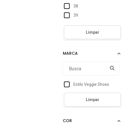
38
39
40
41
42
43
44
Estilo Veggie Shoes