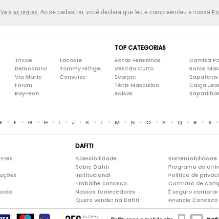
.
Ao se cadastrar, você declara que leu e compreendeu a nossa
Veja as regras.
Po
TOP CATEGORIAS
Tricae
Lacoste
Botas Femininas
Camisa Po
Democrata
Tommy Hilfiger
Vestido Curto
Botas Mas
Via Marte
Converse
Scarpin
Sapatênis
Forum
Tênis Masculino
Calça Jea
Ray-Ban
Bolsas
Sapatilha
•
•
•
•
•
•
•
•
•
•
•
•
•
•
E
F
G
H
I
J
K
L
M
N
O
P
Q
R
S
DAFITI
entes
Acessibilidade
Sustentabilidade
Sobre Dafiti
Programa de afil
luções
Institucional
Política de priva
Trabalhe conosco
Contrato de com
moda
Nossos fornecedores
É seguro comprar 
Quero vender na Dafiti
Anuncie Conosco