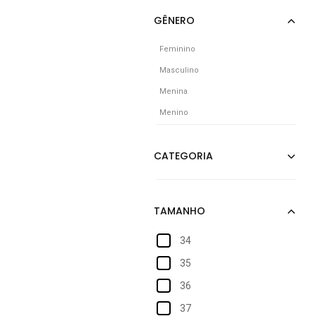
Feminino
Masculino
Menina
Menino
34
35
36
37