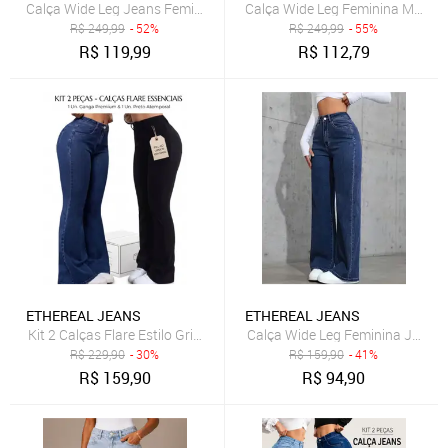
Calça Wide Leg Jeans Feminina Ethereal Delavê Modelagem Premiu
Calça Wide Leg Feminina Mys Je
R$
249,99
- 52%
R$
249,99
- 55%
R$
119,99
R$
112,79
ETHEREAL JEANS
ETHEREAL JEANS
Kit 2 Calças Flare Estilo Gringa Ethereal Jeans Casual e Confortavel
Calça Wide Leg Feminina Jeans C
R$
229,90
- 30%
R$
159,90
- 41%
R$
159,90
R$
94,90