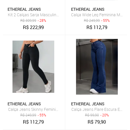
ETHEREAL JEANS
ETHEREAL JEANS
Kit 2 Calças Sarja Masculina Ethereal Jeans Confortável e Estilosa 
Calça Wide Leg Feminina Mys Je
R$
309,99
- 28%
R$
249,99
- 55%
R$
222,99
R$
112,79
ETHEREAL JEANS
ETHEREAL JEANS
Calça Jeans Skinny Feminina Mys Jeans Preta Cintura Alta com Ela
Calça Jeans Flare Escura Etherea
R$
249,99
- 55%
R$
99,90
- 20%
R$
112,79
R$
79,90