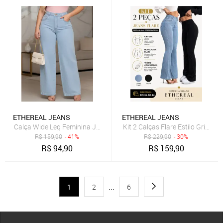
ETHEREAL JEANS
ETHEREAL JEANS
Calça Wide Leg Feminina Jeans Cintura Alta Ethereal Premium Solta
Kit 2 Calças Flare Estilo Gringa 
R$
159,90
- 41%
R$
229,90
- 30%
R$
94,90
R$
159,90
1
2
...
6