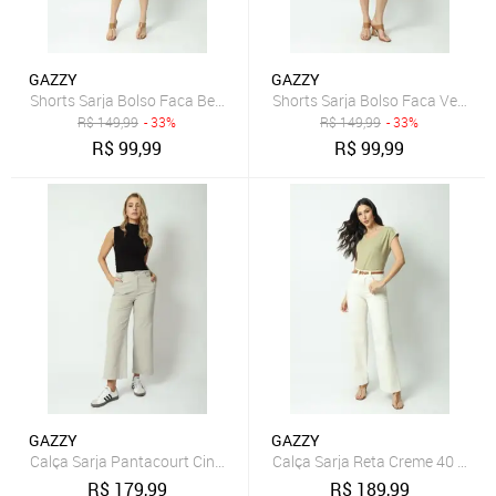
GAZZY
GAZZY
Shorts Sarja Bolso Faca Bege 44 Gazzy
Shorts Sarja Bolso Faca Verde 4
R$
149,99
- 33%
R$
149,99
- 33%
R$
99,99
R$
99,99
GAZZY
GAZZY
Calça Sarja Pantacourt Cinza M Gazzy
Calça Sarja Reta Creme 40 Gazz
R$
179,99
R$
189,99