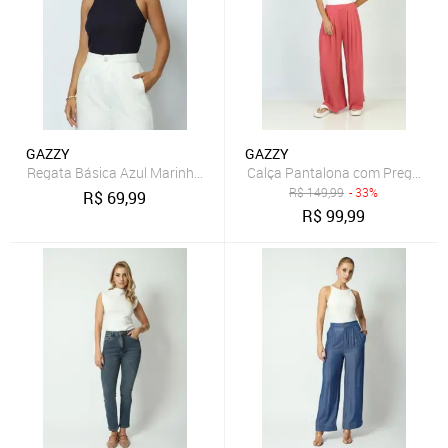
GAZZY
GAZZY
Regata Básica Azul Marinho M Gazzy
Calça Pantalona com Pregas Ro
R$
149,99
- 33%
R$
69,99
R$
99,99