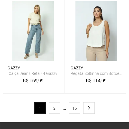
GAZZY
GAZZY
Calça Jeans Reta 44 Gazzy
Regata Soltinha com Botões Off
R$
169,99
R$
114,99
1
2
...
16