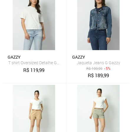
GAZZY
GAZZY
T shirt Oversized Detalhe Guipir Off White G Gazzy
Jaqueta Jeans G Gazzy
R$
199,99
- 5%
R$
119,99
R$
189,99