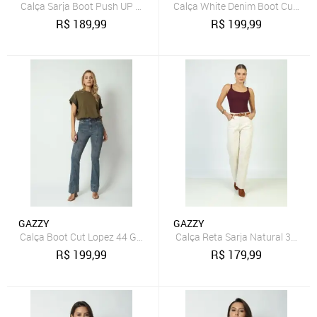
Calça Sarja Boot Push UP Off White 38 Gazzy
Calça White Denim Boot Cut 46 
R$
189,99
R$
199,99
GAZZY
GAZZY
Calça Boot Cut Lopez 44 Gazzy
Calça Reta Sarja Natural 38 Gaz
R$
199,99
R$
179,99