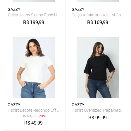
GAZZY
GAZZY
Calça Jeans Skinny Push Up 36 Gazzy
Calça Alfaiataria Azul M Gazzy
R$
199,99
R$
169,99
GAZZY
GAZZY
T shirt Decote Redondo Off White GG Gazzy
T shirt Oversized Trabalhada Pr
R$
69,99
- 29%
R$
99,99
R$
49,99