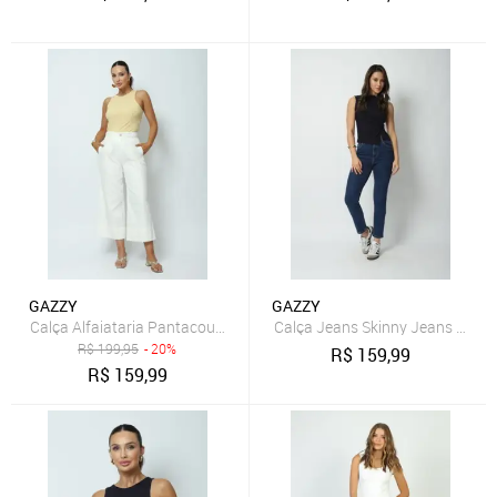
GAZZY
GAZZY
Calça Alfaiataria Pantacourt Off White M Gazzy
Calça Jeans Skinny Jeans Médi
R$
199,95
- 20%
R$
159,99
R$
159,99