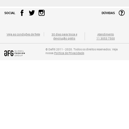
SOCIAL
DÚVIDAS
Veja as condições de frete
30 dias para troca e
Atendimento
devolução grátis
11 3053 7500
© Dafiti 2011 - 2020. Todos os direitos reservados. Veja
nossa
Política de Privacidade
.