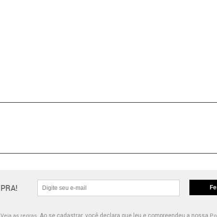
PRA!
Fe
.
Ao se cadastrar, você declara que leu e compreendeu a nossa
Veja as regras.
Po