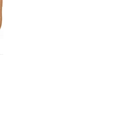
ndália Amarração Gigil Papete Rasteira...