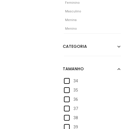
Feminino
Masculino
Menina
Menino
34
35
36
37
38
39