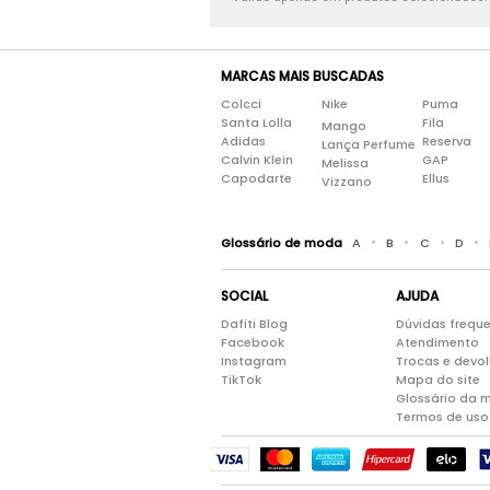
MARCAS MAIS BUSCADAS
Colcci
Nike
Puma
Santa Lolla
Fila
Mango
Adidas
Reserva
Lança Perfume
Calvin Klein
GAP
Melissa
Capodarte
Ellus
Vizzano
•
•
•
•
Glossário de moda
A
B
C
D
SOCIAL
AJUDA
Dafiti Blog
Dúvidas frequ
Facebook
Atendimento
Instagram
Trocas e devo
TikTok
Mapa do site
Glossário da 
Termos de uso