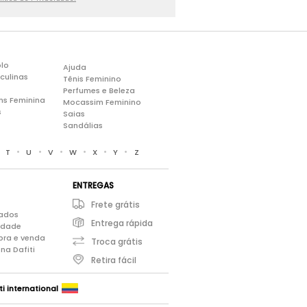
lo
Ajuda
culinas
Tênis Feminino
Perfumes e Beleza
ns Feminina
Mocassim Feminino
s
Saias
Sandálias
•
•
•
•
•
•
•
T
U
V
W
X
Y
Z
ENTREGAS
Frete grátis
iados
Entrega rápida
cidade
pra e venda
Troca grátis
na Dafiti
Retira fácil
ti international