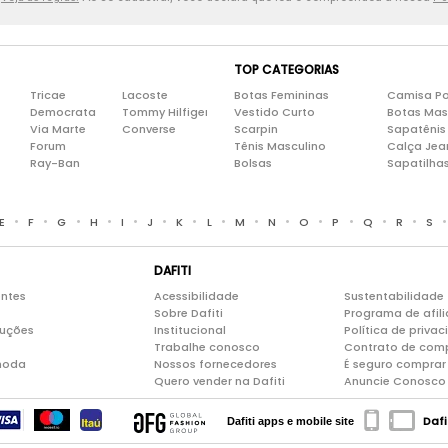
TOP CATEGORIAS
Tricae
Lacoste
Botas Femininas
Camisa Po
Democrata
Tommy Hilfiger
Vestido Curto
Botas Mas
Via Marte
Converse
Scarpin
Sapatênis
Forum
Tênis Masculino
Calça Jea
Ray-Ban
Bolsas
Sapatilha
•
•
•
•
•
•
•
•
•
•
•
•
•
•
E
F
G
H
I
J
K
L
M
N
O
P
Q
R
S
DAFITI
entes
Acessibilidade
Sustentabilidade
Sobre Dafiti
Programa de afil
luções
Institucional
Política de priva
Trabalhe conosco
Contrato de com
moda
Nossos fornecedores
É seguro comprar 
Quero vender na Dafiti
Anuncie Conosco
Dafi
Dafiti apps e mobile site