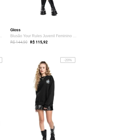
Gloss
 City Juvenil Gloss Branco
Blusão Your Rules Juvenil Feminino Gloss Preto
R$ 144,90
R$ 115,92
-20%