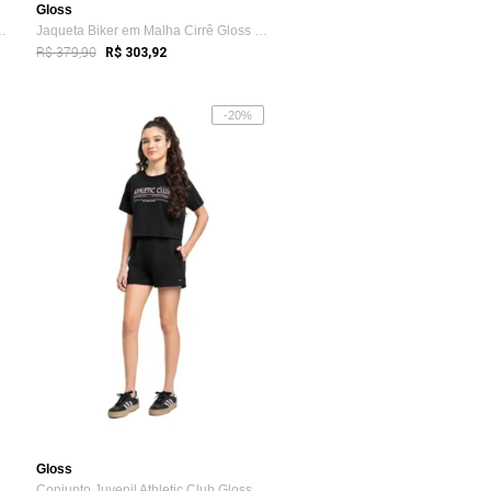
Gloss
 Manga Longa Gloss Branco
Jaqueta Biker em Malha Cirrê Gloss Preto
R$ 379,90
R$ 303,92
-20%
Gloss
Manga Longa em Cotton Gloss Branco
Conjunto Juvenil Athletic Club Gloss Preto