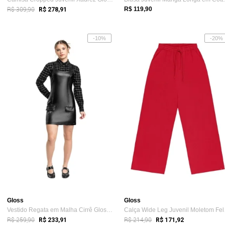
R$ 309,90
R$ 119,90
R$ 278,91
-10%
-20%
Gloss
Gloss
Vestido Regata em Malha Cirrê Gloss Preto
Calça
R$ 259,90
R$ 214,90
R$ 233,91
R$ 171,92