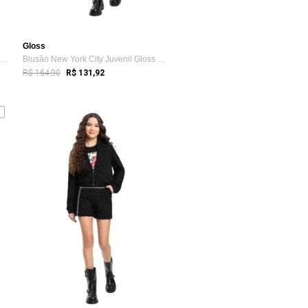
Gloss
Saia Juvenil em Tecido Cirrê Gloss Preto
Blusão New York City Juvenil Gloss Branco
R$ 164,90
R$ 131,92