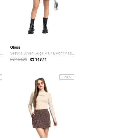
Gloss
stido Juvenil Alça Malha Pontilhada Gloss Preto
Vestido Juvenil Alça Malha Pontilhada Gloss Preto
R$ 164,90
R$ 148,41
-20%