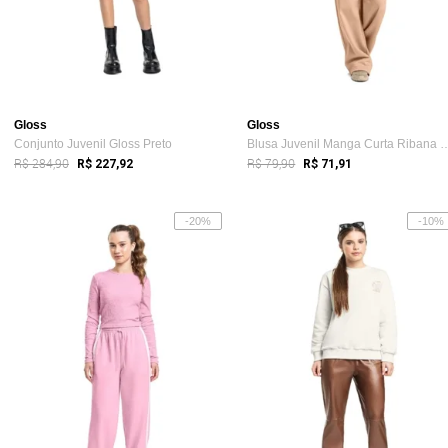
Gloss
Gloss
Conjunto Juvenil Gloss Preto
Blusa Juvenil Manga Curta Ri
R$ 284,90
R$ 79,90
R$ 227,92
R$ 71,91
-20%
-10%