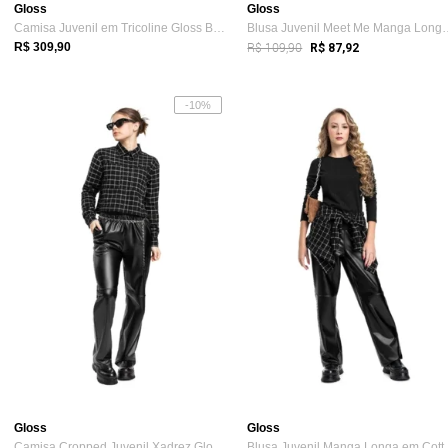
Gloss
Gloss
Camisa Juvenil em Tricoline Gloss Branco
Blusa Juvenil Meet Me
R$ 109,90
R$ 309,90
R$ 87,92
-10%
Gloss
Gloss
Camisa Cropped Juvenil Xadrez Gloss Preto
Blusa Juvenil 