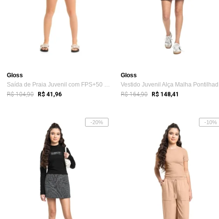
Gloss
Gloss
Saída de Praia Juvenil com FPS+50 Gloss Rosa Pink
Ve
R$ 104,90
R$ 164,90
R$ 41,96
R$ 148,41
-20%
-10%