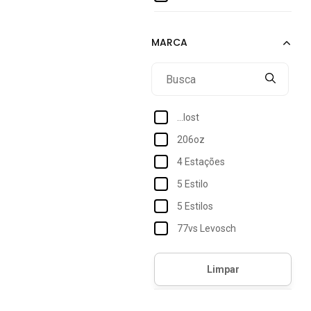
16
18
...lost
206oz
4 Estações
5 Estilo
5 Estilos
77vs Levosch
Accona
Acostamento
Acostamento Essentials