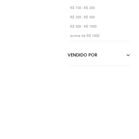
Prata
R$ 150 - R$ 250
Preto
R$ 250 - R$ 500
R$ 500 - R$ 1000
Rosa
acima de R$ 1000
Roxo
Verde
Vermelho