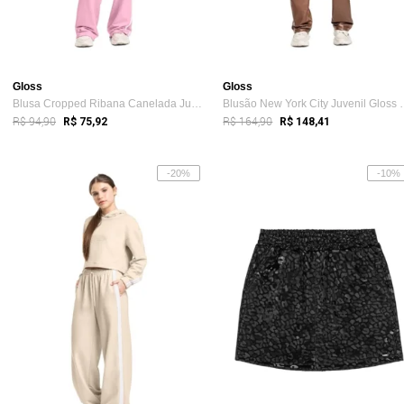
Gloss
Gloss
Blusa Cropped Ribana Canelada Juvenil Gloss Rosa
Blusão New York
R$ 94,90
R$ 164,90
R$ 75,92
R$ 148,41
-20%
-10%