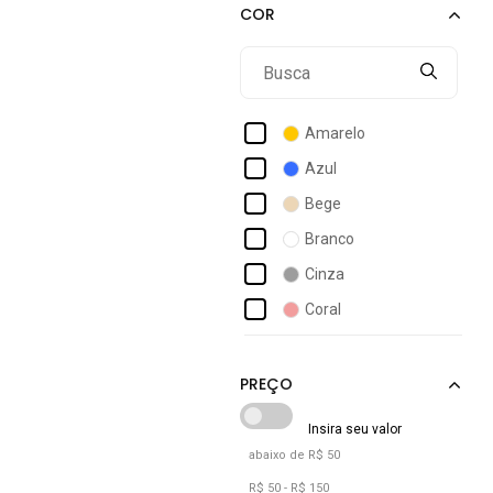
Acostamento Masculino
Act Feminino
Activitta
Actvitta
Amarelo
Ad Life Style
Azul
Adidas
Bege
Adidas Originals
Branco
Adidas Performance
Cinza
Adidas Sportswear
Coral
Adidas Underwear
Laranja
Adomes
Lilás
Marrom
Off-white
abaixo de R$ 50
Pink
R$ 50 - R$ 150