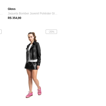
Gloss
Calça Wide Leg Juvenil Alfaiataria Gloss Preto
Jaqueta Bomber Juvenil Poliéster Gloss Preto
R$ 354,90
-20%