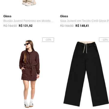
Gloss
Gloss
Blusão Juvenil Feminino em Moletom Gloss Preto
R$ 164,90
R$ 164,90
R$ 131,92
R$ 148,41
-10%
-10%