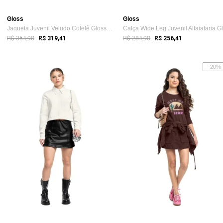
Gloss
Gloss
Jaqueta Juvenil Veludo Cotelê Gloss Marrom
R$ 354,90
R$ 284,90
R$ 319,41
R$ 256,41
-20%