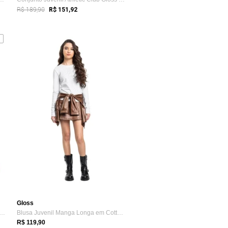
R$ 189,90
R$ 151,92
Gloss
 Wide Leg Juvenil Moletom Felpado G...
Blusa Juvenil Manga Longa em Cotton Gloss Branco
R$ 119,90