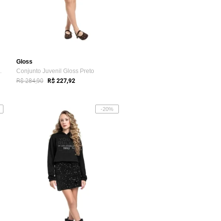
Gloss
bana Gloss Branco
Conjunto Juvenil Gloss Preto
R$ 284,90
R$ 227,92
-20%