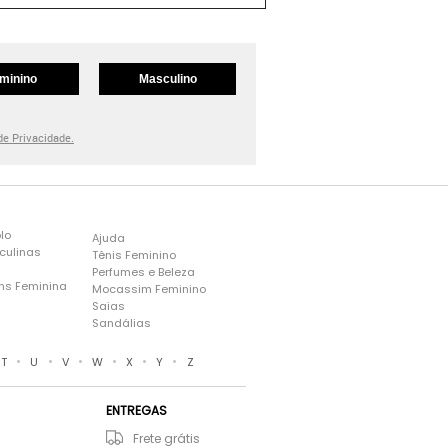
minino
Masculino
 de Privacidade.
lo
Ajuda
culinas
Tênis Feminino
Perfumes e Beleza
ns Feminina
Mocassim Feminino
s
Saias
Sandálias
•
•
•
•
•
•
T
U
V
W
X
Y
Z
ENTREGAS
Frete grátis