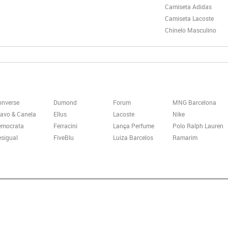
Camiseta Adidas
Camiseta Lacoste
Chinelo Masculino
onverse
Dumond
Forum
MNG Barcelona
avo & Canela
Ellus
Lacoste
Nike
emocrata
Ferracini
Lança Perfume
Polo Ralph Lauren
sigual
FiveBlu
Luiza Barcelos
Ramarim