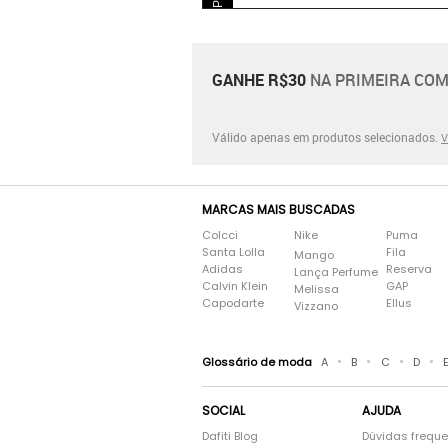
GANHE R$30
NA PRIMEIRA COM
Válido apenas em produtos selecionados.
V
MARCAS MAIS BUSCADAS
Colcci
Nike
Puma
Santa Lolla
Fila
Mango
Adidas
Reserva
Lança Perfume
Calvin Klein
GAP
Melissa
Capodarte
Ellus
Vizzano
•
•
•
•
Glossário de moda
A
B
C
D
SOCIAL
AJUDA
Dafiti Blog
Dúvidas frequ