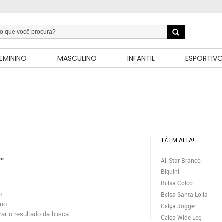
EMININO
MASCULINO
INFANTIL
ESPORTIV
TÁ EM ALTA!
All Star Branco
""
Biquini
Bolsa Colcci
o.
Bolsa Santa Lolla
mo.
Calça Jogger
trar o resultado da busca.
Calça Wide Leg