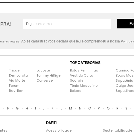
PRA!
Fe
Ao se cadastrar, você declara que leu e compreendeu a nossa
eja as regras.
Política
TOP CATEGORIAS
Tricae
Lacoste
Botas Femininas
Camisa Po
Democrata
Tommy Hilfiger
Vestido Curto
Botas Mas
Via Marte
Converse
Scarpin
Sapatênis
Forum
Tênis Masculino
Calça Jea
Ray-Ban
Bolsas
Sapatilha
•
•
•
•
•
•
•
•
•
•
•
•
•
•
•
E
F
G
H
I
J
K
L
M
N
O
P
Q
R
S
DAFITI
entes
Acessibilidade
Sustentabilidade