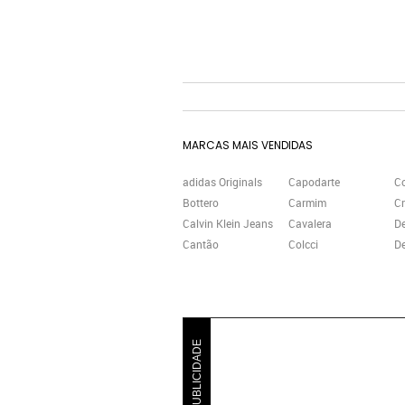
MARCAS MAIS VENDIDAS
adidas Originals
Capodarte
C
Bottero
Carmim
Cr
Calvin Klein Jeans
Cavalera
D
Cantão
Colcci
De
PUBLICIDADE