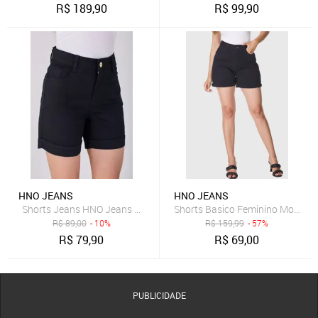
R$
189,90
R$
99,90
HNO JEANS
HNO JEANS
Shorts Jeans HNO Jeans Meia Coxa Cintura Alta Preta
Shorts Basico Feminino Mom Cin
R$
89,00
- 10%
R$
159,99
- 57%
R$
79,90
R$
69,00
PUBLICIDADE