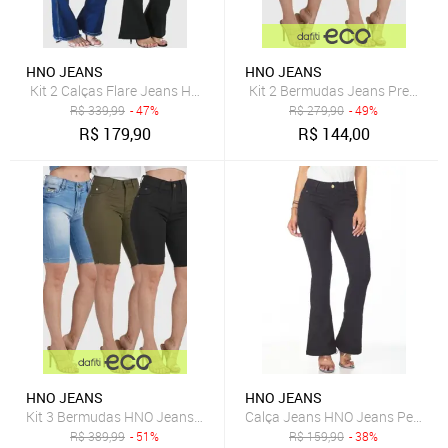
HNO JEANS
HNO JEANS
Kit 2 Calças Flare Jeans HNO Jeans Petit Flare Azul Marinho e Pret
Kit 2 Bermudas Jeans Premium 
R$
339,99
- 47%
R$
279,90
- 49%
R$
179,90
R$
144,00
HNO JEANS
HNO JEANS
Kit 3 Bermudas HNO Jeans Ciclista até o Joelho com Elastano Comb
Calça Jeans HNO Jeans Petit Fla
R$
389,99
- 51%
R$
159,90
- 38%