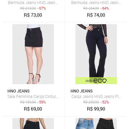
Bermuda Jeans HNO Jeans Hot Pants Comfort Plus Preta
Bermuda Jeans HNO Jeans Cicli
R$
219,90
- 67%
R$
204,99
- 64%
R$
73,00
R$
74,00
HNO JEANS
HNO JEANS
Saia Feminina Cargo Cintura Alta em Sarja Preta
Calça Jeans HNO Jeans Flare Pet
R$
169,90
- 59%
R$
209,99
- 52%
R$
69,00
R$
99,90