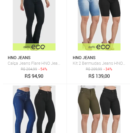
HNO JEANS
HNO JEANS
Calça Jeans Flare HNO Jeans Petit Boca de Sino Preta
Kit 2 Bermudas Jeans HNO Jeans
R$
204,99
- 54%
R$
209,99
- 34%
R$
94,90
R$
139,00