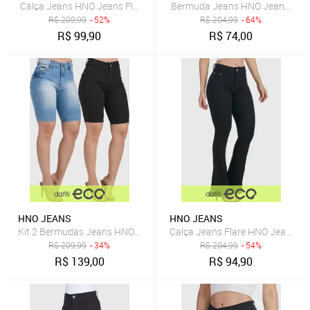
Calça Jeans HNO Jeans Flare Petit Preta
Bermuda Jeans HNO Jeans Cicli
R$
209,99
- 52%
R$
204,99
- 64%
R$
99,90
R$
74,00
HNO JEANS
HNO JEANS
Kit 2 Bermudas Jeans HNO Jeans Ciclista Premium
Calça Jeans Flare HNO Jeans Pet
R$
209,99
- 34%
R$
204,99
- 54%
R$
139,00
R$
94,90