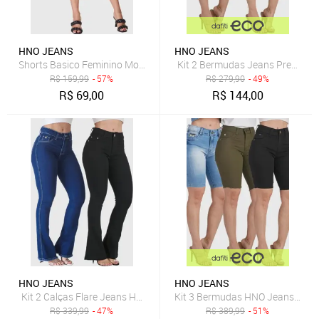
HNO JEANS
HNO JEANS
Shorts Basico Feminino Mom Cintura Alta Em Sarja
Kit 2 Bermudas Jeans Premium 
R$
159,99
- 57%
R$
279,90
- 49%
R$
69,00
R$
144,00
HNO JEANS
HNO JEANS
Kit 2 Calças Flare Jeans HNO Jeans Petit Flare Azul Marinho e Pret
Kit 3 Bermudas HNO Jeans Cicli
R$
339,99
- 47%
R$
389,99
- 51%