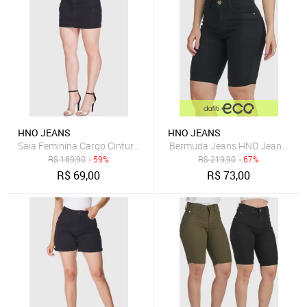
HNO JEANS
HNO JEANS
Saia Feminina Cargo Cintura Alta em Sarja Preta
Bermuda Jeans HNO Jeans Hot P
R$
169,90
- 59%
R$
219,90
- 67%
R$
69,00
R$
73,00