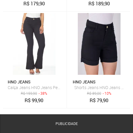
R$
179,90
R$
189,90
HNO JEANS
HNO JEANS
Calça Jeans HNO Jeans Petit Flare para baixinhas Preta
Shorts Jeans HNO Jeans Meia C
R$
159,90
- 38%
R$
89,00
- 10%
R$
99,90
R$
79,90
PUBLICIDADE