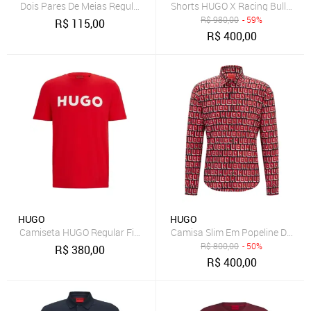
Dois Pares De Meias Regulares Em Tecido Elástico
Shorts HUGO X Racing Bulls De
R$
980,00
- 59%
R$
115,00
R$
400,00
HUGO
HUGO
Camiseta HUGO Regular Fit Em Malha De Algodão
Camisa Slim Em Popeline De Al
R$
800,00
- 50%
R$
380,00
R$
400,00