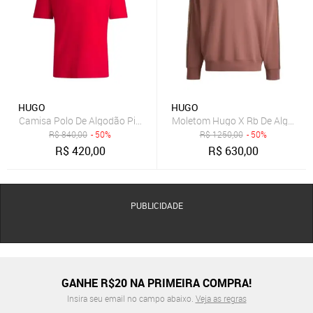
HUGO
HUGO
Camisa Polo De Algodão Piqué Com Logo Estampado
Moletom Hugo X Rb De Algodão 
R$
840,00
- 50%
R$
1250,00
- 50%
R$
420,00
R$
630,00
PUBLICIDADE
GANHE R$20 NA PRIMEIRA COMPRA!
Insira seu email no campo abaixo.
Veja as regras