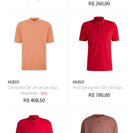
R$
260,00
HUGO
HUGO
Camiseta De Jérsei De Algodão Com Caimento Solto Com Selo Do Lo
Polo De Ajuste Slim De Algodão
R$
610,00
- 33%
R$
780,00
R$
408,50