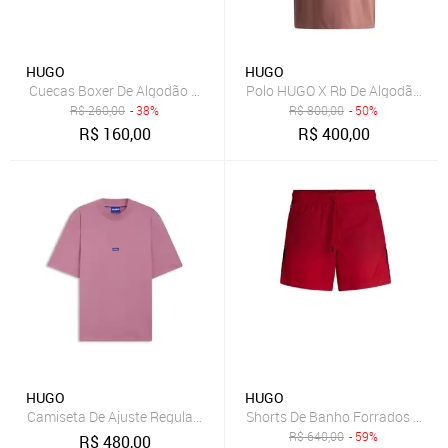
HUGO
HUGO
Cuecas Boxer De Algodão Stretch Com Padrão Sazonal
Polo HUGO X Rb De Algodão Com
R$
260,00
- 38%
R$
800,00
- 50%
R$
160,00
R$
400,00
HUGO
HUGO
Camiseta De Ajuste Regular Em Algodão Com Logo
Shorts De Banho Forrados Com F
R$
640,00
- 59%
R$
480,00