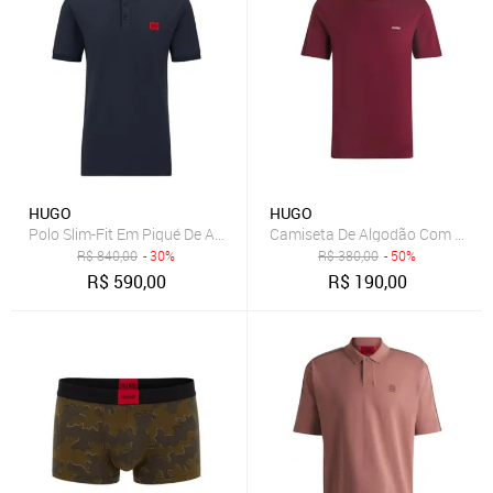
HUGO
HUGO
Polo Slim-Fit Em Piqué De Algodão Com Logo Vermelho Azul
Camiseta De Algodão Com Logo
R$
840,00
- 30%
R$
380,00
- 50%
R$
590,00
R$
190,00