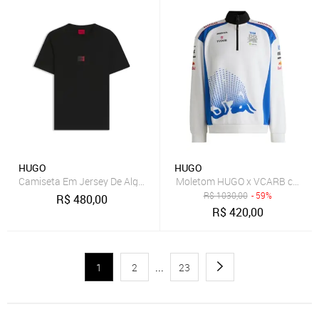
HUGO
HUGO
Camiseta Em Jersey De Algodão Com Logo
Moletom HUGO x VCARB com lo
R$
1030,00
- 59%
R$
480,00
R$
420,00
1
2
...
23