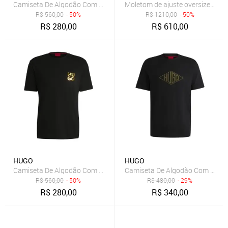
Camiseta De Algodão Com Logo Sobreposto Azul - P-S
Moletom de ajuste oversize em 
R$
560,00
- 50%
R$
1210,00
- 50%
R$
280,00
R$
610,00
HUGO
HUGO
Camiseta De Algodão Com Logo Sobreposto Preto - P-S
Camiseta De Algodão Com Logo
R$
560,00
- 50%
R$
480,00
- 29%
R$
280,00
R$
340,00