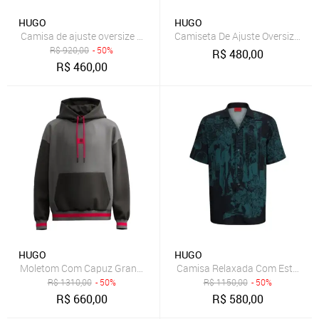
HUGO
HUGO
Camisa de ajuste oversize com fecho frontal
Camiseta De Ajuste Oversized 
R$
920,00
- 50%
R$
480,00
R$
460,00
HUGO
HUGO
Moletom Com Capuz Grande Hugo X Rb Com Motivo De Touro Cinza
Camisa Relaxada Com Estampa Sa
R$
1310,00
- 50%
R$
1150,00
- 50%
R$
660,00
R$
580,00