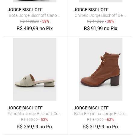
JORGE BISCHOFF
JORGE BISCHOFF
Bota Jorge Bischoff Cano Alto Logo Preta
Chinelo Jorge Bischoff De Dedo
R$
1199,00
- 59%
R$
149,00
- 38%
R$
489,99
no Pix
R$
91,99
no Pix
JORGE BISCHOFF
JORGE BISCHOFF
Sandália Jorge Bischoff Couro Off-White
Bota Feminina Jorge Bischoff 
R$
559,00
- 53%
R$
849,00
- 62%
R$
259,99
no Pix
R$
319,99
no Pix