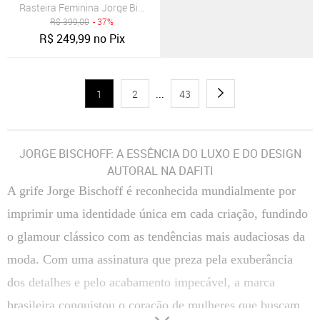
Rasteira Feminina Jorge Bischoff Slide Couro Preta
R$
399,00
- 37%
R$
249,99
no Pix
1
2
...
43
JORGE BISCHOFF: A ESSÊNCIA DO LUXO E DO DESIGN
AUTORAL NA DAFITI
A grife Jorge Bischoff é reconhecida mundialmente por
imprimir uma identidade única em cada criação, fundindo
o glamour clássico com as tendências mais audaciosas da
moda. Com uma assinatura que preza pela exuberância
dos detalhes e pelo acabamento impecável, a marca
brasileira conquistou o coração de mulheres que buscam