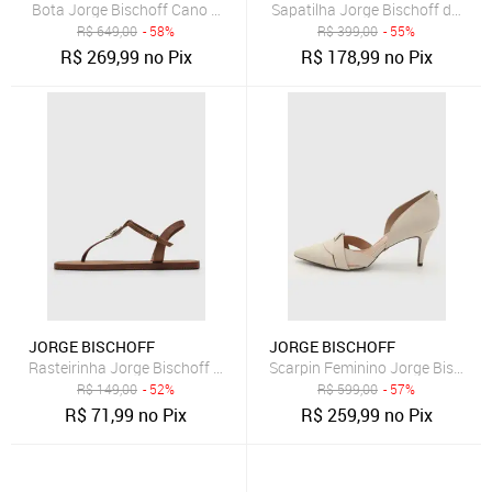
Bota Jorge Bischoff Cano Baixo Texturizada Preta
Sapatilha Jorge Bischoff de Co
R$
649,00
- 58%
R$
399,00
- 55%
R$
269,99
no Pix
R$
178,99
no Pix
JORGE BISCHOFF
JORGE BISCHOFF
Rasteirinha Jorge Bischoff Logo Metalizado Marrom
Scarpin Feminino Jorge Bischoff
R$
149,00
- 52%
R$
599,00
- 57%
R$
71,99
no Pix
R$
259,99
no Pix