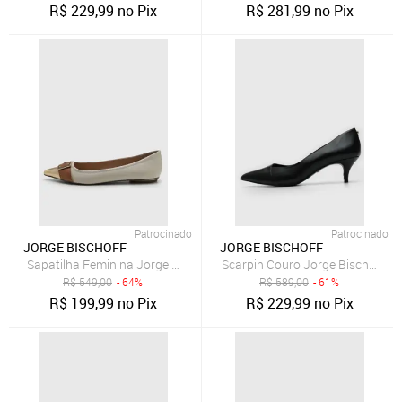
R$
229,99
no Pix
R$
281,99
no Pix
Patrocinado
Patrocinado
JORGE BISCHOFF
JORGE BISCHOFF
Sapatilha Feminina Jorge Bischoff Bico Fino Detalhe Metálico Bege
Scarpin Couro Jorge Bischoff Sa
R$
549,00
- 64%
R$
589,00
- 61%
R$
199,99
no Pix
R$
229,99
no Pix