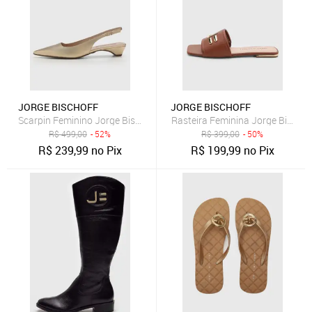
JORGE BISCHOFF
JORGE BISCHOFF
Scarpin Feminino Jorge Bischoff Couro Dourado
Rasteira Feminina Jorge Bischof
R$
499,00
- 52%
R$
399,00
- 50%
R$
239,99
no Pix
R$
199,99
no Pix