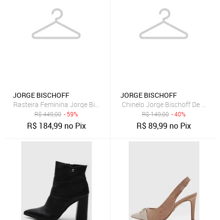
JORGE BISCHOFF
JORGE BISCHOFF
Rasteira Feminina Jorge Bischoff Casual Marrom
Chinelo Jorge Bischoff De Ded
R$
449,00
- 59%
R$
149,00
- 40%
R$
184,99
no Pix
R$
89,99
no Pix