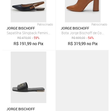
Patrocinado
Patrocinado
JORGE BISCHOFF
JORGE BISCHOFF
Sapatilha Slingback Feminina Jorge Bischoff Azul Marinho
Bota Jorge Bischoff de Couro C
R$
470,00
- 59%
R$
699,00
- 54%
R$
191,99
no Pix
R$
319,99
no Pix
JORGE BISCHOFF