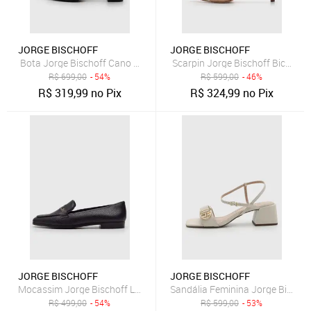
JORGE BISCHOFF
JORGE BISCHOFF
Bota Jorge Bischoff Cano Baixo de Couro Recortes Preta
Scarpin Jorge Bischoff Bico Fin
R$
699,00
- 54%
R$
599,00
- 46%
R$
319,99
no Pix
R$
324,99
no Pix
JORGE BISCHOFF
JORGE BISCHOFF
Mocassim Jorge Bischoff Lezard Preto
Sandália Feminina Jorge Bischof
R$
499,00
- 54%
R$
599,00
- 53%