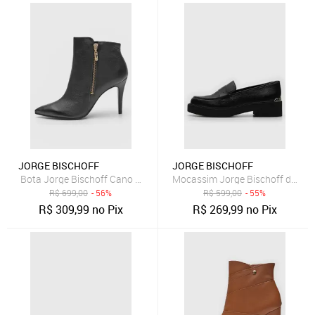
JORGE BISCHOFF
JORGE BISCHOFF
Bota Jorge Bischoff Cano Baixo de Couro Salto Fino Preta
Mocassim Jorge Bischoff de Cou
R$
699,00
- 56%
R$
599,00
- 55%
R$
309,99
no Pix
R$
269,99
no Pix