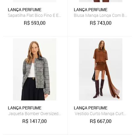
LANÇA PERFUME
LANÇA PERFUME
Sapatilha Flat Bico Fino E Enfeite Lança Perfume
Blusa Manga Longa Com Barra 
R$
593,00
R$
743,00
LANÇA PERFUME
LANÇA PERFUME
Jaqueta Bomber Oversized Com Linho Lança Perfume
Vestido Curto Manga Curta De 
R$
1417,00
R$
667,00