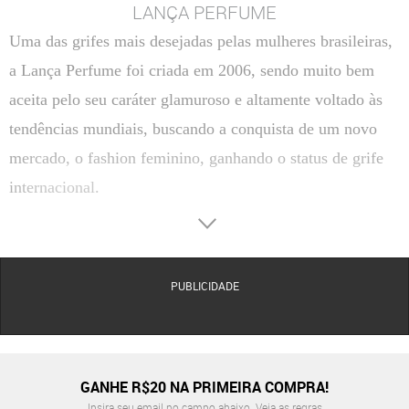
LANÇA PERFUME
Uma das grifes mais desejadas pelas mulheres brasileiras,
a Lança Perfume foi criada em 2006, sendo muito bem
aceita pelo seu caráter glamuroso e altamente voltado às
tendências mundiais, buscando a conquista de um novo
mercado, o fashion feminino, ganhando o status de grife
internacional.
A grife é uma marca do Grupo La Moda, uma empresa de
confecção que atua no mercado brasileiro há mais de 28
anos, sendo antes uma marca de roupas infantis. Porém,
PUBLICIDADE
com o sucesso da Lança Perfume, o grupo passou a se
dedicar exclusivamente á marca. Cobrindo
aproximadamente 90% do território nacional, a La Moda
GANHE R$20 NA PRIMEIRA COMPRA!
possui mais de 1.200 pontos de venda multimarcas em
Insira seu email no campo abaixo.
Veja as regras