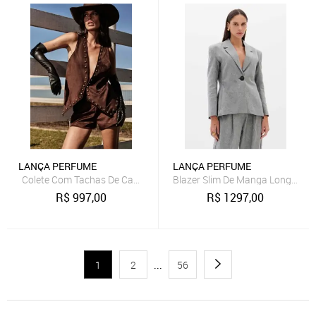
LANÇA PERFUME
LANÇA PERFUME
Colete Com Tachas De Camurça Lança Perfume
Blazer Slim De Manga Longa La
R$
997,00
R$
1297,00
1
2
...
56