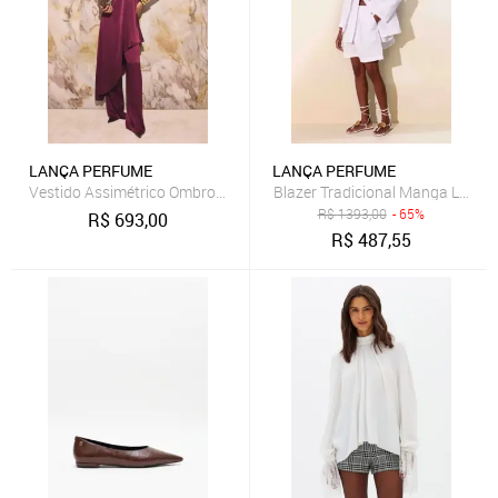
LANÇA PERFUME
LANÇA PERFUME
Vestido Assimétrico Ombro Único Lança Perfume
Blazer Tradicional Manga Long
R$
1393,00
- 65%
R$
693,00
R$
487,55