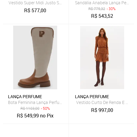
Vestido Super Midi Justo Sem Manga Lança Perfume
Sandália Anabela Lança Perfume
R$
775,32
- 30%
R$
577,00
R$
543,52
LANÇA PERFUME
LANÇA PERFUME
Bota Feminina Lança Perfume Cano Alto Couro Caramelo
Vestido Curto De Renda E Man
R$
1103,00
- 50%
R$
997,00
R$
549,99
no Pix