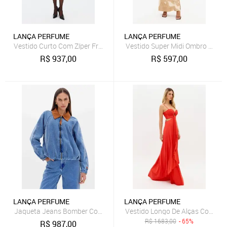
LANÇA PERFUME
LANÇA PERFUME
Vestido Curto Com Zíper Frontal Lança Perfume
Vestido Super Midi Ombro Únic
R$
937,00
R$
597,00
LANÇA PERFUME
LANÇA PERFUME
Jaqueta Jeans Bomber Com Gola Lança Perfume
Vestido Longo De Alças Com Re
R$
1683,00
- 65%
R$
987,00