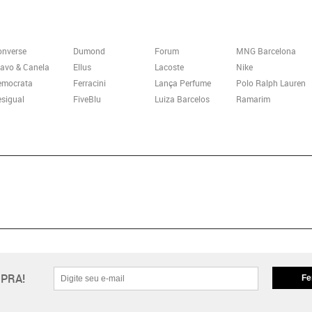
onverse
Dumond
Forum
MNG Barcelona
avo & Canela
Ellus
Lacoste
Nike
emocrata
Ferracini
Lança Perfume
Polo Ralph Lauren
sigual
FiveBlu
Luiza Barcelos
Ramarim
PRA!
Fe