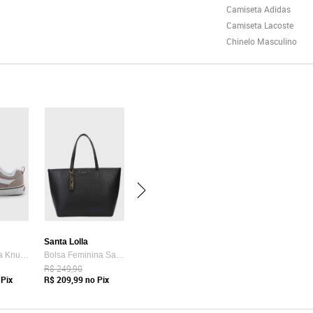
Camiseta Adidas
Camiseta Lacoste
Chinelo Masculino
Santa Lolla
Tênis Vans Ua Knu Skool Bege
Bolsa Feminina Santa Lolla Tote Preta
R$ 249,90
Pix
R$ 209,99
no Pix