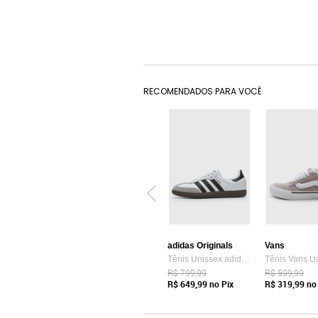
RECOMENDADOS PARA VOCÊ
adidas Originals
Vans
Tênis Unissex adidas Originals Samba OG Branco
R$ 799,99
R$ 599,99
R$ 649,99
no Pix
R$ 319,99
no 