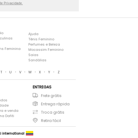
 de Privacidade.
lo
Ajuda
culinas
Tênis Feminino
Perfumes e Beleza
ns Feminina
Mocassim Feminino
s
Saias
Sandálias
•
•
•
•
•
•
T
U
V
W
X
Y
Z
ENTREGAS
Frete grátis
ados
Entrega rápida
idade
ra e venda
Troca grátis
a Dafiti
Retira fácil
ti international