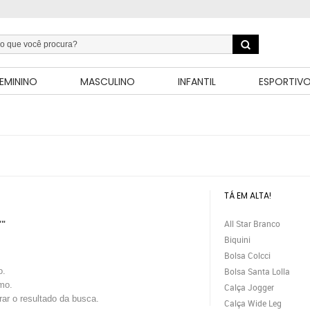
EMININO
MASCULINO
INFANTIL
ESPORTIV
TÁ EM ALTA!
All Star Branco
""
Biquini
Bolsa Colcci
o.
Bolsa Santa Lolla
mo.
Calça Jogger
trar o resultado da busca.
Calça Wide Leg