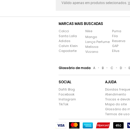
Válido apenas em produtos selecionados.
V
MARCAS MAIS BUSCADAS
Colcci
Nike
Puma
Santa Lolla
Fila
Mango
Adidas
Reserva
Lança Perfume
Calvin Klein
GAP
Melissa
Capodarte
Ellus
Vizzano
•
•
•
•
Glossário de moda
A
B
C
D
SOCIAL
AJUDA
Dafiti Blog
Dúvidas frequ
Facebook
Atendimento
Instagram
Trocas e devo
TikTok
Mapa do site
Glossário da 
Termos de uso