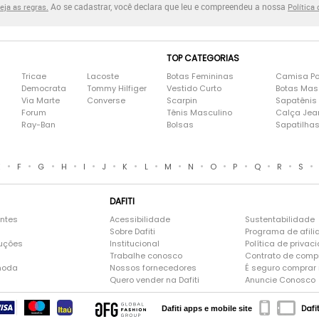
Ao se cadastrar, você declara que leu e compreendeu a nossa
eja as regras.
Política
TOP CATEGORIAS
Tricae
Lacoste
Botas Femininas
Camisa Po
Democrata
Tommy Hilfiger
Vestido Curto
Botas Mas
Via Marte
Converse
Scarpin
Sapatênis
Forum
Tênis Masculino
Calça Jea
Ray-Ban
Bolsas
Sapatilha
•
•
•
•
•
•
•
•
•
•
•
•
•
•
•
E
F
G
H
I
J
K
L
M
N
O
P
Q
R
S
DAFITI
entes
Acessibilidade
Sustentabilidade
Sobre Dafiti
Programa de afili
luções
Institucional
Política de privac
Trabalhe conosco
Contrato de comp
moda
Nossos fornecedores
É seguro comprar n
Quero vender na Dafiti
Anuncie Conosco
Dafi
Dafiti apps e mobile site