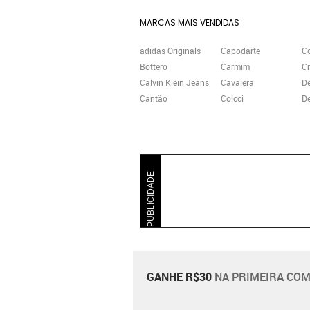
MARCAS MAIS VENDIDAS
adidas Originals
Capodarte
C
Bottero
Carmim
Cr
Calvin Klein Jeans
Cavalera
D
Cantão
Colcci
De
PUBLICIDADE
GANHE R$30
NA PRIMEIRA COM