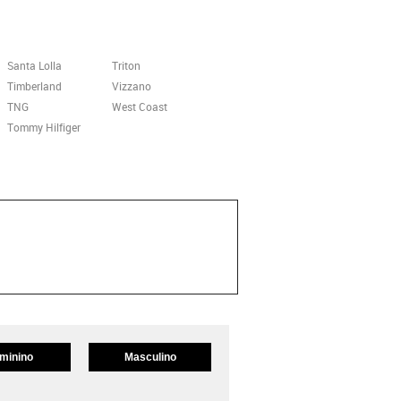
Santa Lolla
Triton
Timberland
Vizzano
TNG
West Coast
Tommy Hilfiger
minino
Masculino