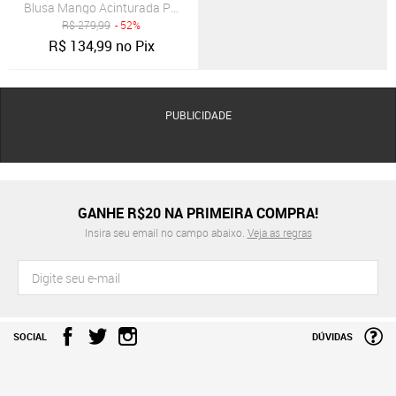
Blusa Mango Acinturada Peplum Prata
R$
279,99
- 52%
R$
134,99
no Pix
PUBLICIDADE
GANHE R$20 NA PRIMEIRA COMPRA!
Insira seu email no campo abaixo.
Veja as regras
SOCIAL
DÚVIDAS