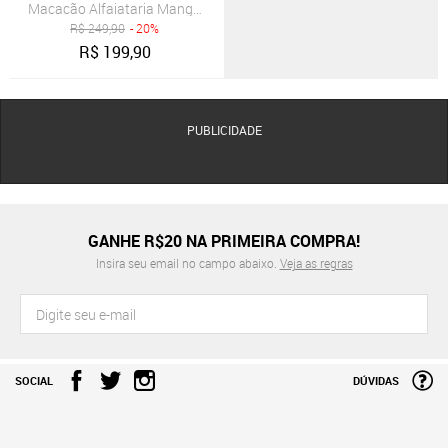
Macacão Alfaiataria Manga Curta Caramelo Miss Joy 7884 Feminin
R$
249,90
- 20%
R$
199,90
PUBLICIDADE
GANHE R$20 NA PRIMEIRA COMPRA!
Insira seu email no campo abaixo.
Veja as regras
SOCIAL
DÚVIDAS