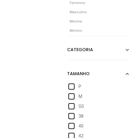
Feminino
Masculino
Menina
Menino
P
M
GG
38
40
42