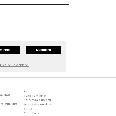
minino
Masculino
lítica de Privacidade.
lo
Ajuda
culinas
Tênis Feminino
Perfumes e Beleza
ns Feminina
Mocassim Feminino
s
Saias
Sandálias