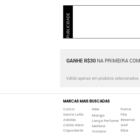
PUBLICIDADE
NA PRIMEIRA COM
GANHE R$30
Válido apenas em produtos selecionados
MARCAS MAIS BUSCADAS
Colcci
Nike
Puma
Santa Lolla
Fila
Mango
Adidas
Reserva
Lança Perfume
Calvin Klein
GAP
Melissa
Capodarte
Ellus
Vizzano