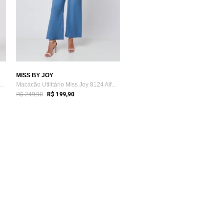
MISS BY JOY
se Miss Joy 8239 Longo Util...
Macacão Utilitário Miss Joy 8124 Alfaiat...
R$ 249,90
R$ 199,90