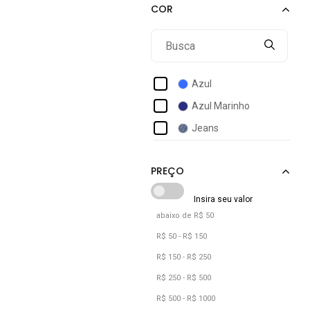
Alfaiataria Burguesia
Alphabeto
Alto Conceito
Amazonia Vital
Azul
Amil
Azul Marinho
Animê
Jeans
Anticorpus Jeanswear
Aramis
Arauto Jeans
Aura
abaixo de R$ 50
B'bonnie
R$ 50 - R$ 150
R$ 150 - R$ 250
R$ 250 - R$ 500
R$ 500 - R$ 1000