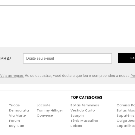
PRA!
Fe
.
Ao se cadastrar, você declara que leu e compreendeu a nossa
Veja as regras.
Po
TOP CATEGORIAS
Tricae
Lacoste
Botas Femininas
Camisa Po
Democrata
Tommy Hilfiger
Vestido Curto
Botas Mas
Via Marte
Converse
Scarpin
Sapatênis
Forum
Tênis Masculino
Calça Jea
Ray-Ban
Bolsas
Sapatilha