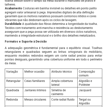
toalha deslize sobre o tampo da mesa durante o manuseio de pratos e
talheres.
Costuras em bainha invisível ou detalhes em ponto palito
Acabamento
agregam valor artesanal à peça. Impressões digitais de alta definição
garantem que os motivos natalinos possuam contornos nítidos e cores
vibrantes que não desbotam após os ciclos de lavagem.
A qualidade das fibras determina a longevidade da toalha.
Durabilidade
Tecidos com tratamento anti-mancha e resistência ao desbotamento
asseguram que a peça possa ser utilizada em diversos ciclos natalinos,
mantendo a integridade estrutural e o brilho dos detalhes metalizados.
Formatos e Suporte à Decisão
A adequação geométrica é fundamental para o equilíbrio visual. Toalhas
retangulares e quadradas seguem as linhas ortogonais do mobiliário,
enquanto modelos redondos exigem um corte radial preciso para evitar
pontas desiguais, garantindo uma cobertura uniforme em todo o perímetro
da mesa.
Variação
Melhor ocasião
Atributo técnico
Composição
comum
Retangular
Ceias familiares
Ampla cobertura
Algodão e
lateral
Poliéster
Quadrada
Jantares íntimos
Simetria de
Jacquard
caimento
Redonda
Mesas circulares
Corte radial fluido
Tergal ou
Algodão