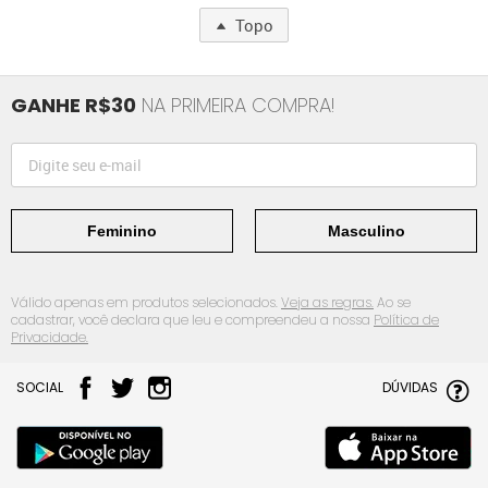
Topo
GANHE R$30
NA PRIMEIRA COMPRA!
Feminino
Masculino
Válido apenas em produtos selecionados.
Veja as regras.
Ao se
cadastrar, você declara que leu e compreendeu a nossa
Política de
Privacidade.
SOCIAL
DÚVIDAS