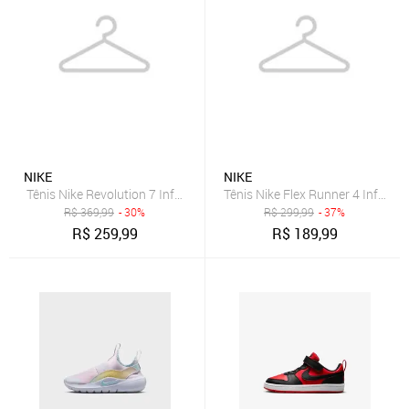
NIKE
NIKE
Tênis Nike Revolution 7 Infantil
Tênis Nike Flex Runner 4 Infantil
R$
369,99
- 30%
R$
299,99
- 37%
R$
259,99
R$
189,99