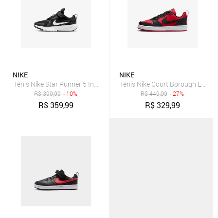
NIKE
NIKE
Tênis Nike Star Runner 5 Infantil
Tênis Nike Court Borough Low Rec
R$
399,99
- 10%
R$
449,99
- 27%
R$
359,99
R$
329,99