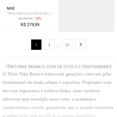
NIKE
Tênis Nike Court Borough Low Recraft Infantil
R$
399,99
- 30%
R$
279,99
1
2
...
21
TÊNIS NIKE BRANCO: GUIA DE ESTILO E PERFORMANCE
O Tênis Nike Branco transcende gerações como um pilar
fundamental da moda urbana e esportiva. Projetados com
foco em ergonomia e estética limpa, esses modelos
oferecem uma transição suave entre a academia e
compromissos sociais, garantindo que o usuário mantenha
a sofisticação sem sacrificar o suporte anatômico