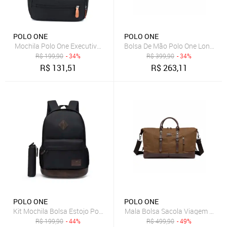
POLO ONE
POLO ONE
Mochila Polo One Executiva Resistente Notebook Grande
Bolsa De Mão Polo One Lona Tra
R$
199,90
- 34%
R$
399,90
- 34%
R$
131,51
R$
263,11
POLO ONE
POLO ONE
Kit Mochila Bolsa Estojo Polo One Masculina Resistente Escolar
Mala Bolsa Sacola Viagem Trilh
R$
199,90
- 44%
R$
499,90
- 49%