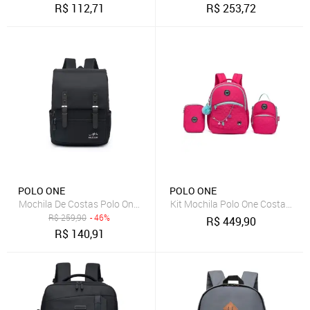
R$
112,71
R$
253,72
POLO ONE
POLO ONE
Mochila De Costas Polo One Reforçada Notebook Escolar Trabalho
Kit Mochila Polo One Costas Juve
R$
259,90
- 46%
R$
449,90
R$
140,91