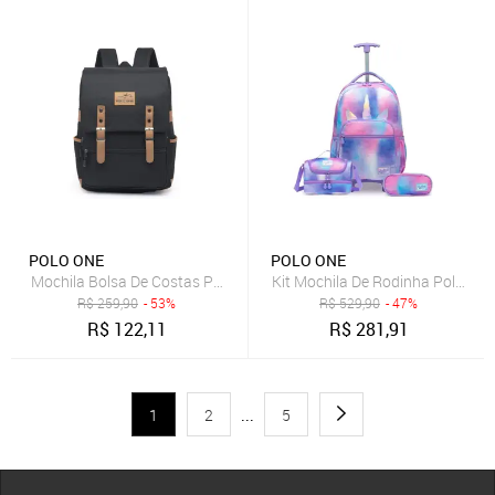
POLO ONE
POLO ONE
Mochila Bolsa De Costas Polo One Notebook Escolar Trabalho Resis
Kit Mochila De Rodinha Polo One 
R$
259,90
- 53%
R$
529,90
- 47%
R$
122,11
R$
281,91
1
2
...
5