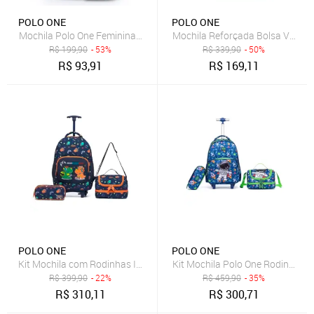
POLO ONE
POLO ONE
Mochila Polo One Feminina Escolar Juvenil Menina Resistente
Mochila Reforçada Bolsa Viagem 
R$
199,90
- 53%
R$
339,90
- 50%
R$
93,91
R$
169,11
POLO ONE
POLO ONE
Kit Mochila com Rodinhas Infantil Escolar Lancheira Térmica Estojo
Kit Mochila Polo One Rodinha As
R$
399,90
- 22%
R$
459,90
- 35%
R$
310,11
R$
300,71