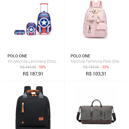
POLO ONE
POLO ONE
Kit Mochila Lancheira Estojo Rodinhas Infantil Escolar Menino
Mochila Feminina Polo One Refo
R$
449,90
- 58%
R$
159,90
- 35%
R$
187,91
R$
103,31