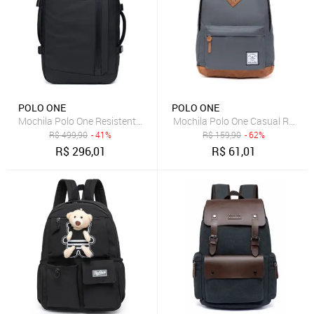
POLO ONE
POLO ONE
Mochila Polo One Resistente Espaçosa Notebook Executiva Viagem
Mochila Polo One Casual Resist
R$
499,90
- 41%
R$
159,90
- 62%
R$
296,01
R$
61,01