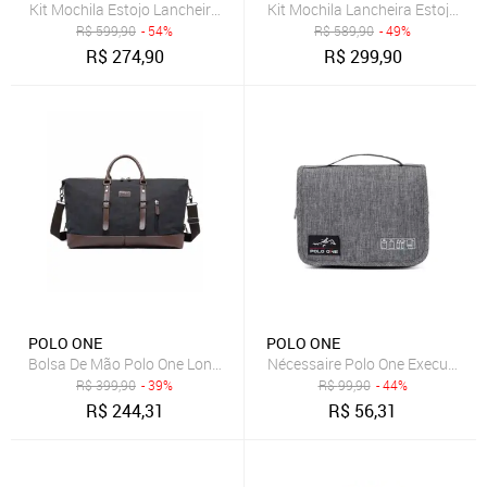
Kit Mochila Estojo Lancheira Coala Menina Escolar Infantil Polo One
Kit Mochila Lancheira Estojo Po
R$
599,90
- 54%
R$
589,90
- 49%
R$
274,90
R$
299,90
POLO ONE
POLO ONE
Bolsa De Mão Polo One Lona Transversal Reforçada Grande Original
Nécessaire Polo One Executiva 
R$
399,90
- 39%
R$
99,90
- 44%
R$
244,31
R$
56,31