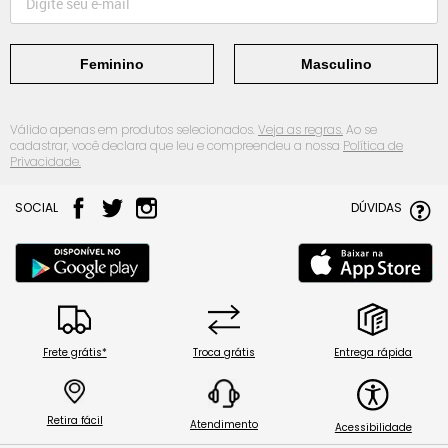
Feminino
Masculino
Válido apenas em produtos selecionados.
Veja as regras.
Ao se
cadastrar, você declara que leu e compreendeu a nossa
Política de
Privacidade.
SOCIAL
DÚVIDAS
Frete grátis*
Troca grátis
Entrega rápida
Retira fácil
Atendimento
Acessibilidade