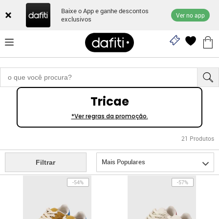
Baixe o App e ganhe descontos
Ver no app
exclusivos
Tricae
*Ver regras da promoção.
21
Produtos
Mais Populares
Filtrar
-54%
-57%