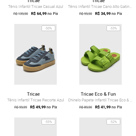
Tricae
Tricae
Tênis Infantil Tricae Casual Azul
Tênis Infantil Tricae Cano Alto Gatinho Preto
R$ 139,90
R$ 64,99
R$ 99,90
R$ 34,99
no Pix
no Pix
-50%
-53%
Tricae
Tricae Eco & Fun
Tênis Infantil Tricae Recorte Azul
Chinelo Papete Infantil Tricae Eco & Fun...
R$ 99,99
R$ 49,99
R$ 89,90
R$ 41,99
no Pix
no Pix
-55%
-52%