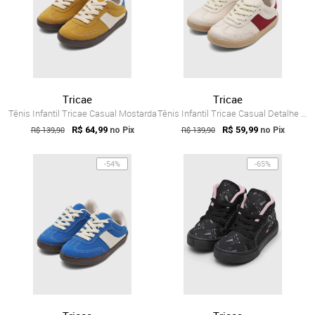
Tricae
Tricae
Tênis Infantil Tricae Casual Mostarda
Tênis Infantil Tricae Casual Detalhe Ver...
R$ 139,90
R$ 64,99
R$ 139,90
R$ 59,99
no Pix
no Pix
-54%
-65%