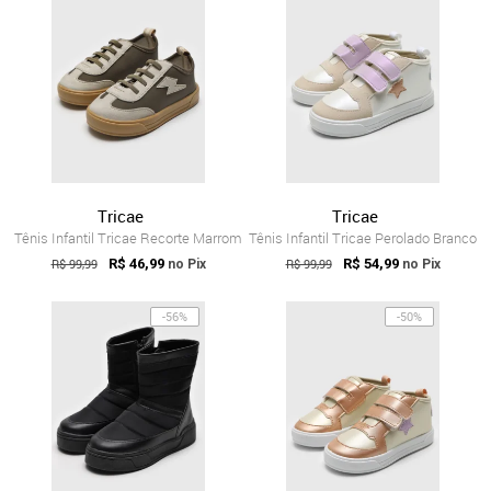
Tricae
Tricae
Tênis Infantil Tricae Recorte Marrom
Tênis Infantil Tricae Perolado Branco
R$ 99,99
R$ 46,99
R$ 99,99
R$ 54,99
no Pix
no Pix
-56%
-50%