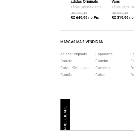
adidas Originals
Vans
Tênis Unissex adidas Originals Samba OG Branco
R$ 799,99
R$ 599,99
R$ 649,99
no Pix
R$ 319,99
no
MARCAS MAIS VENDIDAS
adidas Originals
Capodarte
C
Bottero
Carmim
Cr
Calvin Klein Jeans
Cavalera
D
Cantão
Colcci
De
PUBLICIDADE