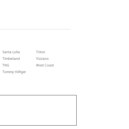
Santa Lolla
Triton
Timberland
Vizzano
TNG
West Coast
Tommy Hilfiger