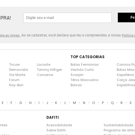
PRA!
Fe
Ao se cadastrar, você declara que leu e compreendeu a nossa
eja as regras.
Política
TOP CATEGORIAS
Tricae
Lacoste
Botas Femininas
Camisa Po
Democrata
Tommy Hilfiger
Vestido Curto
Botas Mas
Via Marte
Converse
Scarpin
Sapatênis
Forum
Tênis Masculino
Calça Jea
Ray-Ban
Bolsas
Sapatilha
•
•
•
•
•
•
•
•
•
•
•
•
•
•
E
F
G
H
I
J
K
L
M
N
O
P
Q
R
S
DAFITI
entes
Acessibilidade
Sustentabilidade
Sobre Dafiti
Programa de afili