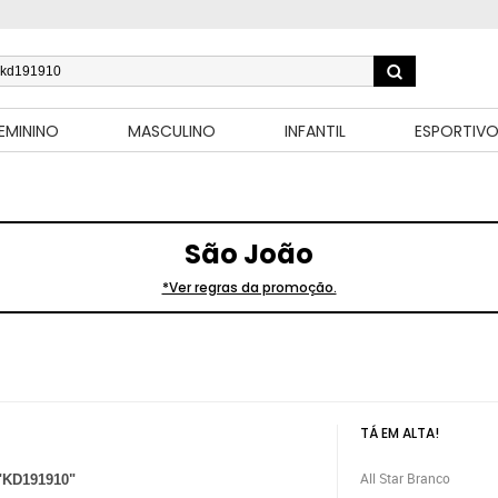
EMININO
MASCULINO
INFANTIL
ESPORTIV
São João
*Ver regras da promoção.
TÁ EM ALTA!
All Star Branco
"KD191910"