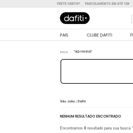
FRETE GRÁTIS*
PARCELAMENTO EM ATÉ 10X
PAIS
CLUBE DAFITI
F
Início
"KD191910"
São João | Dafiti
NENHUM RESULTADO ENCONTRADO
Encontramos
0
resultado para sua busca