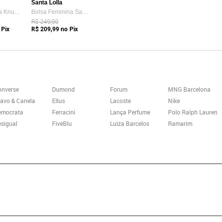
Santa Lolla
Tênis Vans Ua Knu Skool Bege
Bolsa Feminina Santa Lolla Tote Preta
R$ 249,90
 Pix
R$ 209,99
no Pix
onverse
Dumond
Forum
MNG Barcelona
avo & Canela
Ellus
Lacoste
Nike
emocrata
Ferracini
Lança Perfume
Polo Ralph Lauren
sigual
FiveBlu
Luiza Barcelos
Ramarim