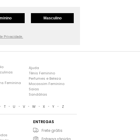
minino
Masculino
 de Privacidade.
lo
Ajuda
culinas
Tênis Feminino
Perfumes e Beleza
ns Feminina
Mocassim Feminino
s
Saias
Sandálias
•
•
•
•
•
•
•
T
U
V
W
X
Y
Z
ENTREGAS
Frete grátis
ados
Entrega rápida