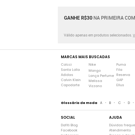
NA PRIMEIRA COM
GANHE R$30
Válido apenas em produtos selecionados.
V
MARCAS MAIS BUSCADAS
Colcci
Nike
Puma
Santa Lolla
Fila
Mango
Adidas
Reserva
Lança Perfume
Calvin Klein
GAP
Melissa
Capodarte
Ellus
Vizzano
•
•
•
•
Glossário de moda
A
B
C
D
SOCIAL
AJUDA
Dafiti Blog
Dúvidas frequ
Facebook
Atendimento