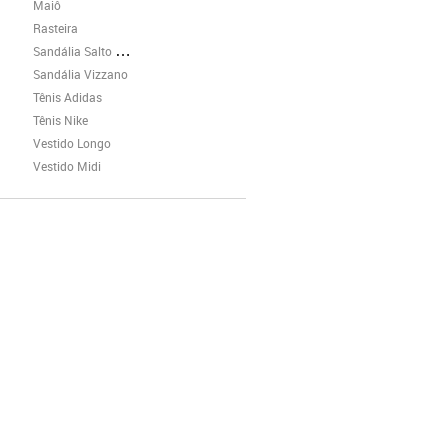
Maiô
Rasteira
Sandália Salto Grosso
Sandália Vizzano
Tênis Adidas
Tênis Nike
Vestido Longo
Vestido Midi