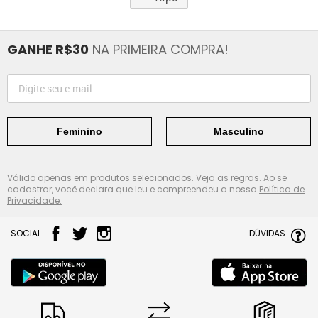
GANHE R$30
NA PRIMEIRA COMPRA!
Feminino
Masculino
Válido apenas em produtos selecionados.
Veja as regras.
Ao se
cadastrar, você declara que leu e compreendeu a nossa
Política de
Privacidade.
SOCIAL
DÚVIDAS