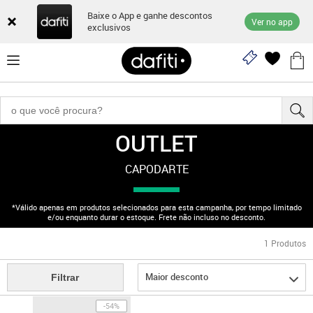
Baixe o App e ganhe descontos
Ver no app
exclusivos
OUTLET
"170003040"
CAPODARTE
*Válido apenas em produtos selecionados para esta campanha, por tempo limitado
e/ou enquanto durar o estoque. Frete não incluso no desconto.
1
Produtos
Maior desconto
Filtrar
-54%