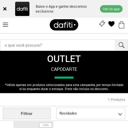
Baixe o App e ganhe descontos
Ver no app
exclusivos
OUTLET
"170003040"
CAPODARTE
*Válido apenas em produtos selecionados para esta campanha, por tempo limitado
e/ou enquanto durar o estoque. Frete não incluso no desconto.
1
Produtos
Novidades
Filtrar
-54%