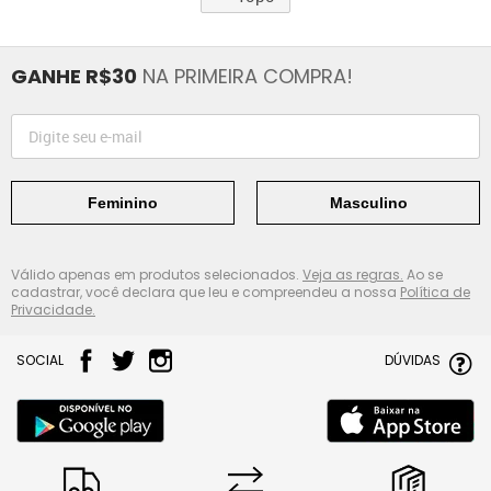
GANHE R$30
NA PRIMEIRA COMPRA!
Feminino
Masculino
Válido apenas em produtos selecionados.
Veja as regras.
Ao se
cadastrar, você declara que leu e compreendeu a nossa
Política de
Privacidade.
SOCIAL
DÚVIDAS