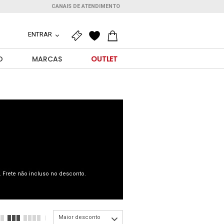
CANAIS DE ATENDIMENTO
ENTRAR
O
MARCAS
OUTLET
 Frete não incluso no desconto.
Maior desconto