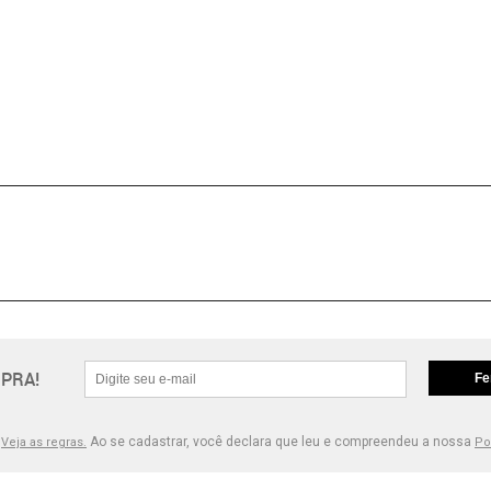
PRA!
Fe
.
Ao se cadastrar, você declara que leu e compreendeu a nossa
Veja as regras.
Po