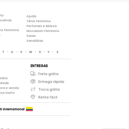
lo
Ajuda
culinas
Tênis Feminino
Perfumes e Beleza
ns Feminina
Mocassim Feminino
s
Saias
Sandálias
•
•
•
•
•
•
•
T
U
V
W
X
Y
Z
ENTREGAS
Frete grátis
iados
Entrega rápida
cidade
pra e venda
Troca grátis
na Dafiti
Retira fácil
ti international