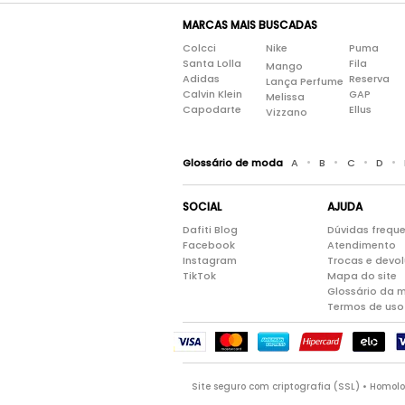
MARCAS MAIS BUSCADAS
Colcci
Nike
Puma
Santa Lolla
Fila
Mango
Adidas
Reserva
Lança Perfume
Calvin Klein
GAP
Melissa
Capodarte
Ellus
Vizzano
•
•
•
•
Glossário de moda
A
B
C
D
SOCIAL
AJUDA
Dafiti Blog
Dúvidas frequ
Facebook
Atendimento
Instagram
Trocas e devo
TikTok
Mapa do site
Glossário da 
Termos de uso
Site seguro com criptografia (SSL) • Homo