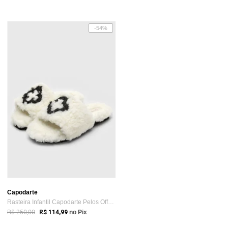
-54%
Capodarte
Rasteira Infantil Capodarte Pelos Off-White
R$ 250,00
R$ 114,99
no Pix