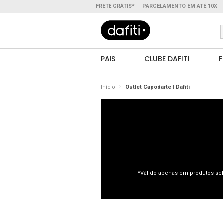
FRETE GRÁTIS*
PARCELAMENTO EM ATÉ 10X
PAIS
CLUBE DAFITI
F
Início
Outlet Capodarte | Dafiti
*Válido apenas em produtos sel