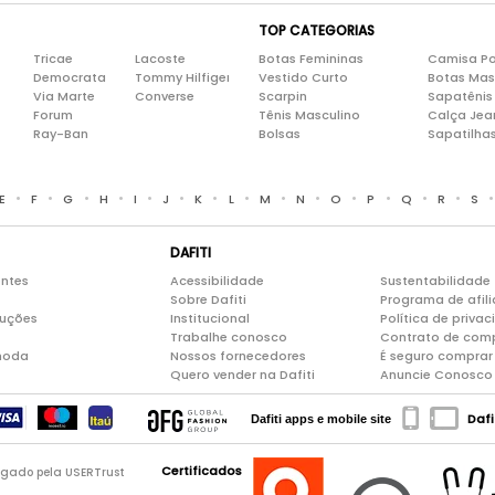
TOP CATEGORIAS
Tricae
Lacoste
Botas Femininas
Camisa Po
Democrata
Tommy Hilfiger
Vestido Curto
Botas Mas
Via Marte
Converse
Scarpin
Sapatênis
Forum
Tênis Masculino
Calça Jea
Ray-Ban
Bolsas
Sapatilha
•
•
•
•
•
•
•
•
•
•
•
•
•
•
E
F
G
H
I
J
K
L
M
N
O
P
Q
R
S
DAFITI
entes
Acessibilidade
Sustentabilidade
Sobre Dafiti
Programa de afil
luções
Institucional
Política de priva
Trabalhe conosco
Contrato de com
moda
Nossos fornecedores
É seguro comprar 
Quero vender na Dafiti
Anuncie Conosco
Dafi
Dafiti apps e mobile site
Certificados
logado pela USERTrust