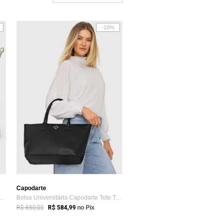
-10%
Capodarte
arte Cano Médio Lisa Off-White
Bolsa Universitária Capodarte Tote Textura Preta
R$ 650,00
R$ 584,99
no Pix