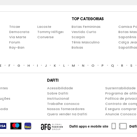
TOP CATEGORIAS
Tricae
Lacoste
Botas Femininas
Camisa Po
Democrata
Tommy Hilfiger
Vestido Curto
Botas Mas
Via Marte
Converse
Scarpin
Sapatênis
Forum
Tênis Masculino
Calça Jea
Ray-Ban
Bolsas
Sapatilha
•
•
•
•
•
•
•
•
•
•
•
•
•
•
E
F
G
H
I
J
K
L
M
N
O
P
Q
R
S
DAFITI
entes
Acessibilidade
Sustentabilidade
Sobre Dafiti
Programa de afil
luções
Institucional
Política de priva
Trabalhe conosco
Contrato de com
moda
Nossos fornecedores
É seguro comprar 
Quero vender na Dafiti
Anuncie Conosco
Dafi
Dafiti apps e mobile site