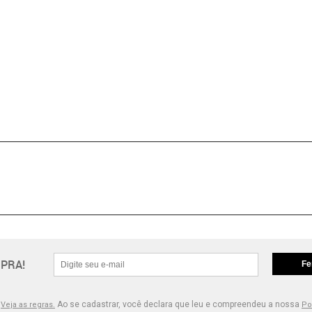
PRA!
Fe
.
Ao se cadastrar, você declara que leu e compreendeu a nossa
Veja as regras.
Po