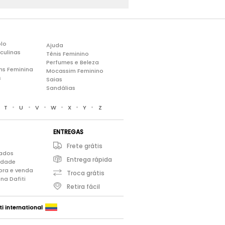
lo
Ajuda
culinas
Tênis Feminino
Perfumes e Beleza
ns Feminina
Mocassim Feminino
s
Saias
Sandálias
•
•
•
•
•
•
•
T
U
V
W
X
Y
Z
ENTREGAS
Frete grátis
iados
Entrega rápida
cidade
pra e venda
Troca grátis
na Dafiti
Retira fácil
ti international