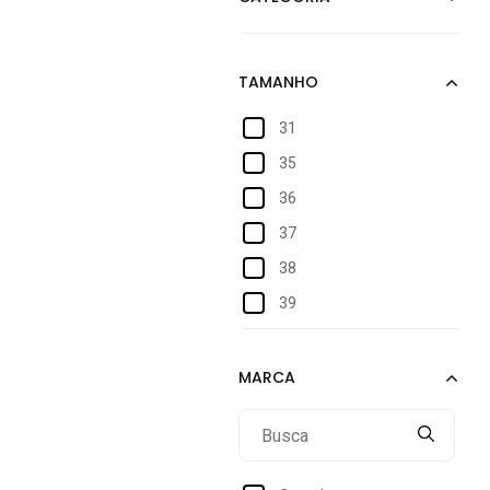
31
35
36
37
38
39
40
Único