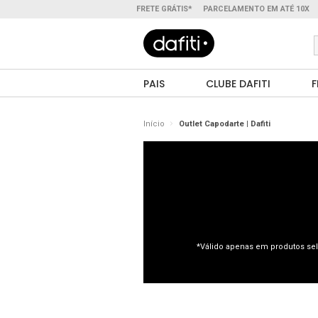
FRETE GRÁTIS*
PARCELAMENTO EM ATÉ 10X
PAIS
CLUBE DAFITI
F
Início
Outlet Capodarte | Dafiti
*Válido apenas em produtos sel