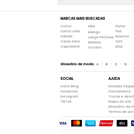
MARCAS MAIS BUSCADAS
Colcci
Nike
Puma
Santa Lolla
Fila
Mango
Adidas
Reserva
Lança Perfume
Calvin Klein
GAP
Melissa
Capodarte
Ellus
Vizzano
•
•
•
•
Glossário de moda
A
B
C
D
SOCIAL
AJUDA
Dafiti Blog
Dúvidas frequ
Facebook
Atendimento
Instagram
Trocas e devo
TikTok
Mapa do site
Glossário da 
Termos de uso