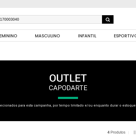
EMININO
MASCULINO
INFANTIL
ESPORTIV
OUTLET
CAPODARTE
ecionados para esta campanha, por tempo limitado e/ou enquanto durar o estoque.
4
Produtos