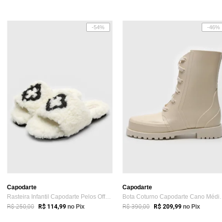
-54%
-46%
Capodarte
Capodarte
Rasteira Infantil Capodarte Pelos Off-White
Bota Coturno Capod
R$ 250,00
R$ 390,00
R$ 114,99
no Pix
R$ 209,99
no Pix