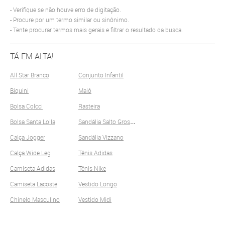
Verifique se não houve erro de digitação.
Procure por um termo similar ou sinônimo.
Tente procurar termos mais gerais e filtrar o resultado da busca.
TÁ EM ALTA!
All Star Branco
Conjunto Infantil
Biquini
Maiô
Bolsa Colcci
Rasteira
S
andália Salto Grosso
Bolsa Santa Lolla
Calça Jogger
Sandália Vizzano
Calça Wide Leg
Tênis Adidas
Camiseta Adidas
Tênis Nike
Camiseta Lacoste
Vestido Longo
Chinelo Masculino
Vestido Midi