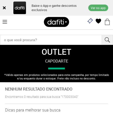
Baixe o App e ganhe descontos
Ver no app
exclusivos
OUTLET
"170003040"
CAPODARTE
*Válido apenas em produtos selecionados para esta campanha, por tempo limitado
e/ou enquanto durar o estoque. Frete não incluso no desconto.
NENHUM RESULTADO ENCONTRADO
Encontramos
0
resultado para sua busca
"170003040"
Dicas para melhorar sua busca