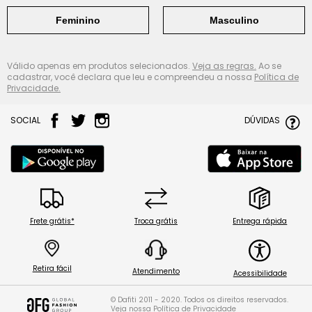
Feminino
Masculino
Válido apenas em produtos selecionados.
Veja as regras.
Ao se
cadastrar, você declara que leu e compreendeu a nossa
Política de
Privacidade.
SOCIAL
DÚVIDAS
Frete grátis*
Troca grátis
Entrega rápida
Retira fácil
Atendimento
Acessibilidade
© Dafiti 2011 - 2020. Todos os direitos reservados.
Veja nossa
Política de Privacidade