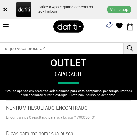
Baixe o App e ganhe descontos
Ver no app
exclusivos
OUTLET
"170003040"
CAPODARTE
*Válido apenas em produtos selecionados para esta campanha, por tempo limitado
e/ou enquanto durar o estoque. Frete não incluso no desconto.
NENHUM RESULTADO ENCONTRADO
Encontramos
0
resultado para sua busca
"170003040"
Dicas para melhorar sua busca