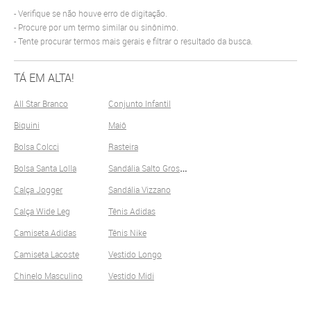
Verifique se não houve erro de digitação.
Procure por um termo similar ou sinônimo.
Tente procurar termos mais gerais e filtrar o resultado da busca.
TÁ EM ALTA!
All Star Branco
Conjunto Infantil
Biquini
Maiô
Bolsa Colcci
Rasteira
S
andália Salto Grosso
Bolsa Santa Lolla
Calça Jogger
Sandália Vizzano
Calça Wide Leg
Tênis Adidas
Camiseta Adidas
Tênis Nike
Camiseta Lacoste
Vestido Longo
Chinelo Masculino
Vestido Midi