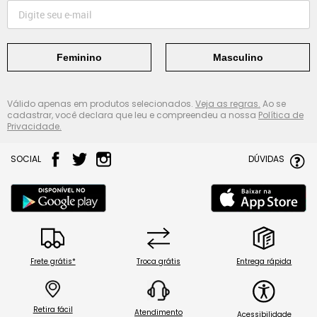
Feminino
Masculino
Válido apenas em produtos selecionados.
Veja as regras.
Ao se
cadastrar, você declara que leu e compreendeu a nossa
Política de
Privacidade.
SOCIAL
DÚVIDAS
Frete grátis*
Troca grátis
Entrega rápida
Retira fácil
Atendimento
Acessibilidade