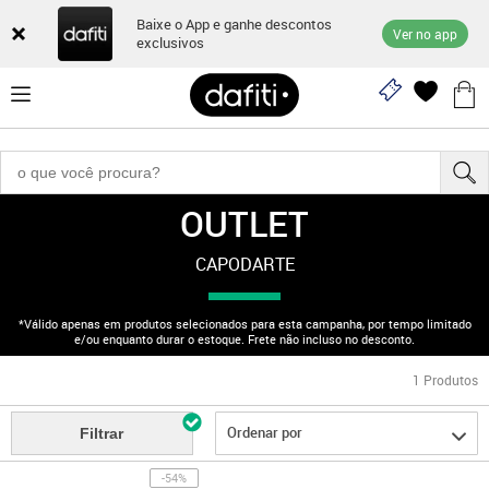
Baixe o App e ganhe descontos
Ver no app
exclusivos
OUTLET
"170003040"
CAPODARTE
*Válido apenas em produtos selecionados para esta campanha, por tempo limitado
e/ou enquanto durar o estoque. Frete não incluso no desconto.
1
Produtos
Ordenar por
Filtrar
-54%