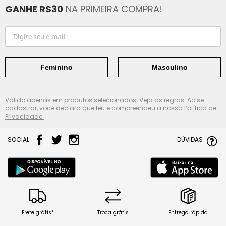
GANHE R$30
NA PRIMEIRA COMPRA!
Feminino
Masculino
Válido apenas em produtos selecionados.
Veja as regras.
Ao se
cadastrar, você declara que leu e compreendeu a nossa
Política de
Privacidade.
SOCIAL
DÚVIDAS
Frete grátis*
Troca grátis
Entrega rápida