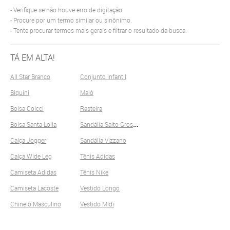
Verifique se não houve erro de digitação.
Procure por um termo similar ou sinônimo.
Tente procurar termos mais gerais e filtrar o resultado da busca.
TÁ EM ALTA!
All Star Branco
Conjunto Infantil
Biquini
Maiô
Bolsa Colcci
Rasteira
S
andália Salto Grosso
Bolsa Santa Lolla
Calça Jogger
Sandália Vizzano
Calça Wide Leg
Tênis Adidas
Camiseta Adidas
Tênis Nike
Camiseta Lacoste
Vestido Longo
Chinelo Masculino
Vestido Midi