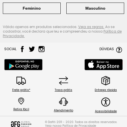
Feminino
Masculino
Válido apenas em produtos selecionados.
Veja as regras.
Ao se
cadastrar, você declara que leu e compreendeu a nossa
Política de
Privacidade.
SOCIAL
DÚVIDAS
Frete grátis*
Troca grátis
Entrega rápida
Retira fácil
Atendimento
Acessibilidade
© Dafiti 2011 - 2020. Todos os direitos reservados.
Veja nossa
Política de Privacidade