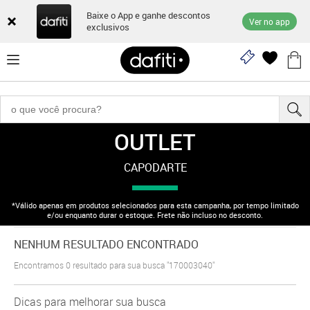
Baixe o App e ganhe descontos
Ver no app
exclusivos
OUTLET
"170003040"
CAPODARTE
*Válido apenas em produtos selecionados para esta campanha, por tempo limitado
e/ou enquanto durar o estoque. Frete não incluso no desconto.
NENHUM RESULTADO ENCONTRADO
Encontramos
0
resultado para sua busca
"170003040"
Dicas para melhorar sua busca