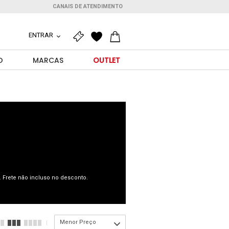
CANAIS DE ATENDIMENTO
ENTRAR
O
MARCAS
OUTLET
 Frete não incluso no desconto.
Menor Preço