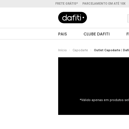
FRETE GRÁTIS*
PARCELAMENTO EM ATÉ 10X
PAIS
CLUBE DAFITI
F
Início
Capodarte
Outlet Capodarte | Dafi
*Válido apenas em produtos sel