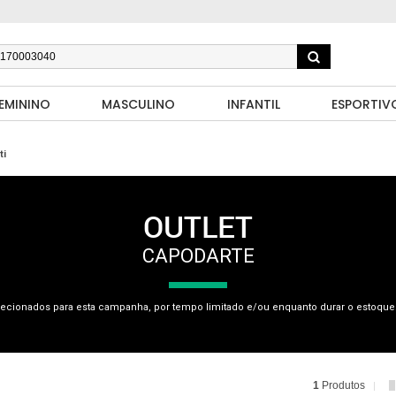
EMININO
MASCULINO
INFANTIL
ESPORTIV
ti
OUTLET
CAPODARTE
ecionados para esta campanha, por tempo limitado e/ou enquanto durar o estoque.
1
Produtos