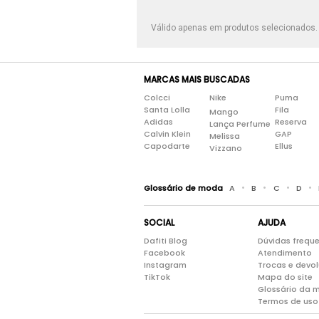
Válido apenas em produtos selecionados
MARCAS MAIS BUSCADAS
Colcci
Nike
Puma
Santa Lolla
Fila
Mango
Adidas
Reserva
Lança Perfume
Calvin Klein
GAP
Melissa
Capodarte
Ellus
Vizzano
•
•
•
•
Glossário de moda
A
B
C
D
SOCIAL
AJUDA
Dafiti Blog
Dúvidas frequ
Facebook
Atendimento
Instagram
Trocas e devo
TikTok
Mapa do site
Glossário da 
Termos de uso