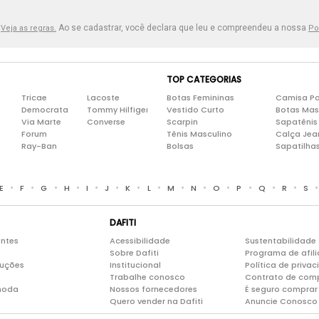
.
Ao se cadastrar, você declara que leu e compreendeu a nossa
Veja as regras.
Po
TOP CATEGORIAS
Tricae
Lacoste
Botas Femininas
Camisa Po
Democrata
Tommy Hilfiger
Vestido Curto
Botas Mas
Via Marte
Converse
Scarpin
Sapatênis
Forum
Tênis Masculino
Calça Jea
Ray-Ban
Bolsas
Sapatilha
•
•
•
•
•
•
•
•
•
•
•
•
•
•
E
F
G
H
I
J
K
L
M
N
O
P
Q
R
S
DAFITI
entes
Acessibilidade
Sustentabilidade
Sobre Dafiti
Programa de afil
luções
Institucional
Política de priva
Trabalhe conosco
Contrato de com
moda
Nossos fornecedores
É seguro comprar 
Quero vender na Dafiti
Anuncie Conosco