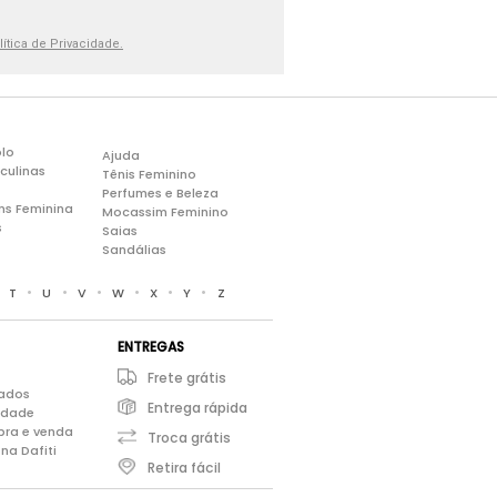
lítica de Privacidade.
lo
Ajuda
culinas
Tênis Feminino
Perfumes e Beleza
ns Feminina
Mocassim Feminino
s
Saias
Sandálias
•
•
•
•
•
•
•
T
U
V
W
X
Y
Z
ENTREGAS
Frete grátis
iados
Entrega rápida
cidade
pra e venda
Troca grátis
na Dafiti
Retira fácil