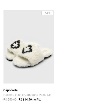
-54%
Capodarte
Rasteira Infantil Capodarte Pelos Off-White
R$ 250,00
R$ 114,99
no Pix