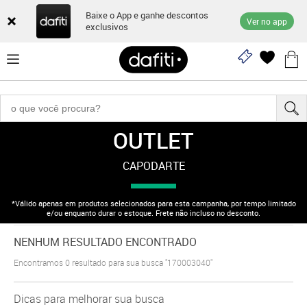
Baixe o App e ganhe descontos
Ver no app
exclusivos
OUTLET
"170003040"
CAPODARTE
*Válido apenas em produtos selecionados para esta campanha, por tempo limitado
e/ou enquanto durar o estoque. Frete não incluso no desconto.
NENHUM RESULTADO ENCONTRADO
Encontramos
0
resultado para sua busca
"170003040"
Dicas para melhorar sua busca