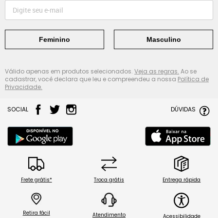
Feminino
Masculino
Válido apenas em produtos selecionados.
Veja as regras.
Ao se
cadastrar, você declara que leu e compreendeu a nossa
Política de
Privacidade.
SOCIAL
DÚVIDAS
Frete grátis*
Troca grátis
Entrega rápida
Retira fácil
Atendimento
Acessibilidade