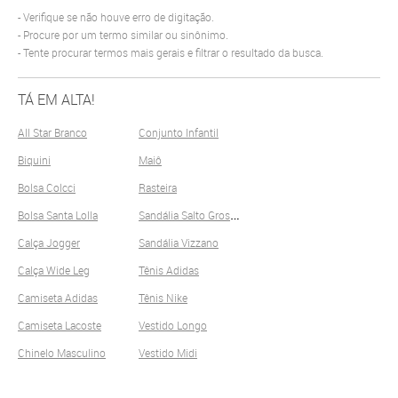
Verifique se não houve erro de digitação.
Procure por um termo similar ou sinônimo.
Tente procurar termos mais gerais e filtrar o resultado da busca.
TÁ EM ALTA!
All Star Branco
Conjunto Infantil
Biquini
Maiô
Bolsa Colcci
Rasteira
S
andália Salto Grosso
Bolsa Santa Lolla
Calça Jogger
Sandália Vizzano
Calça Wide Leg
Tênis Adidas
Camiseta Adidas
Tênis Nike
Camiseta Lacoste
Vestido Longo
Chinelo Masculino
Vestido Midi