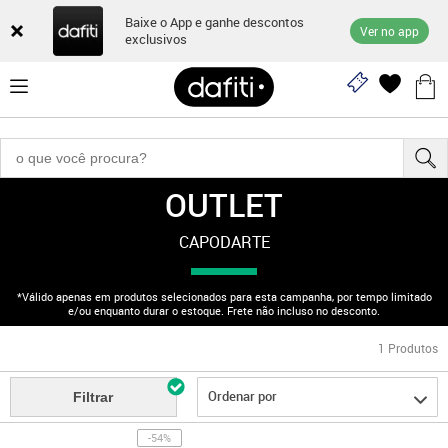
Baixe o App e ganhe descontos
Ver no app
exclusivos
OUTLET
"170003040"
CAPODARTE
*Válido apenas em produtos selecionados para esta campanha, por tempo limitado
e/ou enquanto durar o estoque. Frete não incluso no desconto.
1
Produtos
Ordenar por
Filtrar
-54%