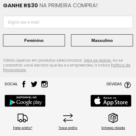
GANHE R$30
NA PRIMEIRA COMPRA!
Feminino
Masculino
Válido apenas em produtos selecionados.
Veja as regras.
Ao se
cadastrar, você declara que leu e compreendeu a nossa
Política de
Privacidade.
SOCIAL
DÚVIDAS
Frete grátis*
Troca grátis
Entrega rápida