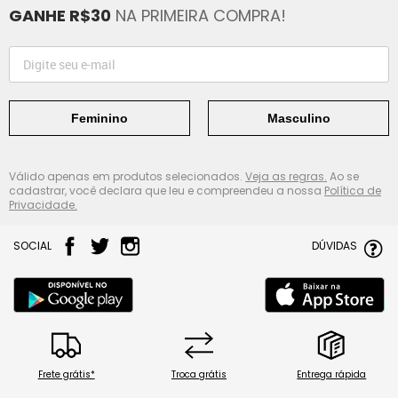
GANHE R$30
NA PRIMEIRA COMPRA!
Feminino
Masculino
Válido apenas em produtos selecionados.
Veja as regras.
Ao se
cadastrar, você declara que leu e compreendeu a nossa
Política de
Privacidade.
SOCIAL
DÚVIDAS
Frete grátis*
Troca grátis
Entrega rápida