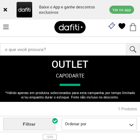
Baixe o App e ganhe descontos
Ver no app
exclusivos
OUTLET
"170003040"
CAPODARTE
*Válido apenas em produtos selecionados para esta campanha, por tempo limitado
e/ou enquanto durar o estoque. Frete não incluso no desconto.
1
Produtos
Ordenar por
Filtrar
-54%