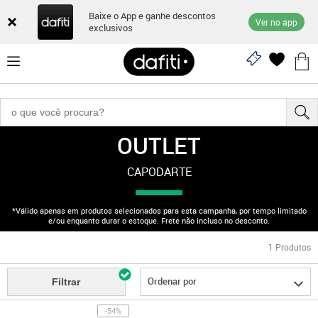
Baixe o App e ganhe descontos
Ver no app
exclusivos
OUTLET
"170003040"
CAPODARTE
*Válido apenas em produtos selecionados para esta campanha, por tempo limitado
e/ou enquanto durar o estoque. Frete não incluso no desconto.
1
Produtos
Ordenar por
Filtrar
-54%