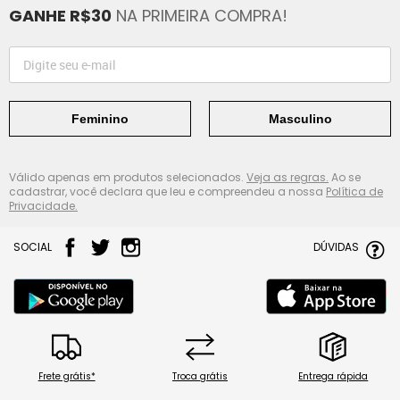
GANHE R$30
NA PRIMEIRA COMPRA!
Feminino
Masculino
Válido apenas em produtos selecionados.
Veja as regras.
Ao se
cadastrar, você declara que leu e compreendeu a nossa
Política de
Privacidade.
SOCIAL
DÚVIDAS
Frete grátis*
Troca grátis
Entrega rápida