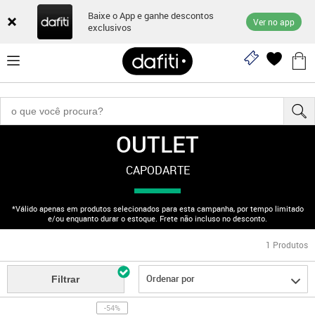
Baixe o App e ganhe descontos
Ver no app
exclusivos
OUTLET
"170003040"
CAPODARTE
*Válido apenas em produtos selecionados para esta campanha, por tempo limitado
e/ou enquanto durar o estoque. Frete não incluso no desconto.
1
Produtos
Ordenar por
Filtrar
-54%