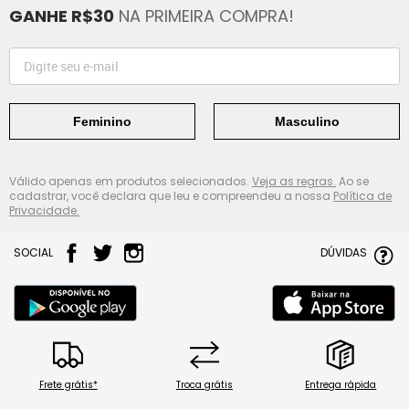
GANHE R$30
NA PRIMEIRA COMPRA!
Feminino
Masculino
Válido apenas em produtos selecionados.
Veja as regras.
Ao se
cadastrar, você declara que leu e compreendeu a nossa
Política de
Privacidade.
SOCIAL
DÚVIDAS
Frete grátis*
Troca grátis
Entrega rápida