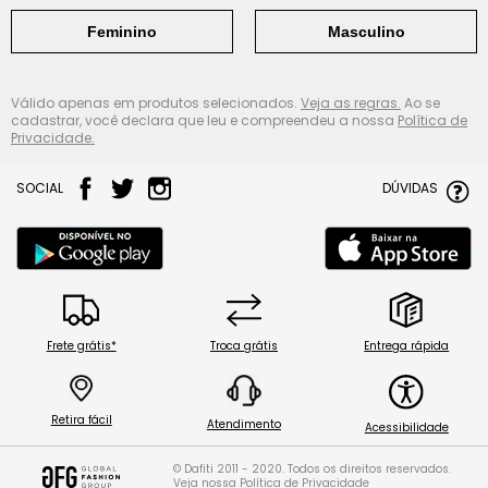
Feminino
Masculino
Válido apenas em produtos selecionados.
Veja as regras.
Ao se
cadastrar, você declara que leu e compreendeu a nossa
Política de
Privacidade.
SOCIAL
DÚVIDAS
Frete grátis*
Troca grátis
Entrega rápida
Retira fácil
Atendimento
Acessibilidade
© Dafiti 2011 - 2020. Todos os direitos reservados.
Veja nossa
Política de Privacidade