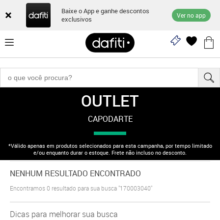
Baixe o App e ganhe descontos
Ver no app
exclusivos
OUTLET
"170003040"
CAPODARTE
*Válido apenas em produtos selecionados para esta campanha, por tempo limitado
e/ou enquanto durar o estoque. Frete não incluso no desconto.
NENHUM RESULTADO ENCONTRADO
Encontramos
0
resultado para sua busca
"170003040"
Dicas para melhorar sua busca