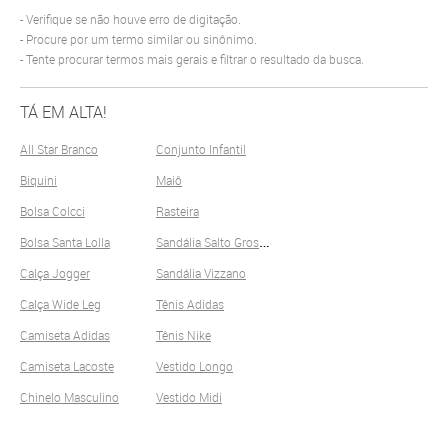
Verifique se não houve erro de digitação.
Procure por um termo similar ou sinônimo.
Tente procurar termos mais gerais e filtrar o resultado da busca.
TÁ EM ALTA!
All Star Branco
Conjunto Infantil
Biquini
Maiô
Bolsa Colcci
Rasteira
S
andália Salto Grosso
Bolsa Santa Lolla
Calça Jogger
Sandália Vizzano
Calça Wide Leg
Tênis Adidas
Camiseta Adidas
Tênis Nike
Camiseta Lacoste
Vestido Longo
Chinelo Masculino
Vestido Midi