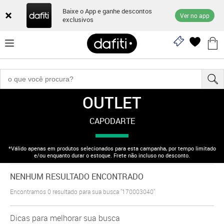
Baixe o App e ganhe descontos
Ver no app
exclusivos
OUTLET
"170003040"
CAPODARTE
*Válido apenas em produtos selecionados para esta campanha, por tempo limitado
e/ou enquanto durar o estoque. Frete não incluso no desconto.
NENHUM RESULTADO ENCONTRADO
Encontramos
0
resultado para sua busca
"170003040"
Dicas para melhorar sua busca