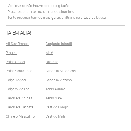
Verifique se não houve erro de digitação.
Procure por um termo similar ou sinônimo.
Tente procurar termos mais gerais e filtrar o resultado da busca.
TÁ EM ALTA!
All Star Branco
Conjunto Infantil
Biquini
Maiô
Bolsa Colcci
Rasteira
S
andália Salto Grosso
Bolsa Santa Lolla
Calça Jogger
Sandália Vizzano
Calça Wide Leg
Tênis Adidas
Camiseta Adidas
Tênis Nike
Camiseta Lacoste
Vestido Longo
Chinelo Masculino
Vestido Midi