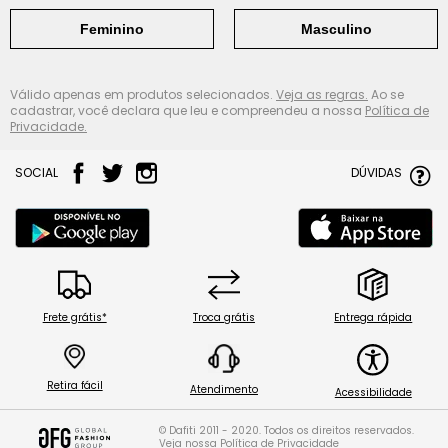
Feminino
Masculino
Válido apenas em produtos selecionados.
Veja as regras.
Ao se
cadastrar, você declara que leu e compreendeu a nossa
Política de
Privacidade.
SOCIAL
DÚVIDAS
Frete grátis*
Troca grátis
Entrega rápida
Retira fácil
Atendimento
Acessibilidade
© Dafiti 2011 - 2020. Todos os direitos reservados.
Veja nossa
Política de Privacidade