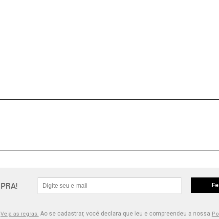
PRA!
Fe
.
Ao se cadastrar, você declara que leu e compreendeu a nossa
Veja as regras.
Po