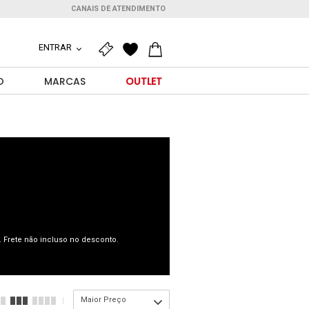
CANAIS DE ATENDIMENTO
ENTRAR
O
MARCAS
OUTLET
 Frete não incluso no desconto.
Maior Preço