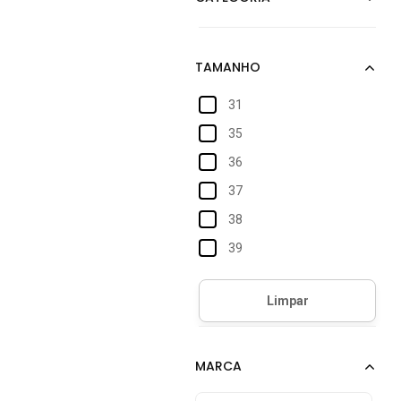
31
35
36
37
38
39
40
Único