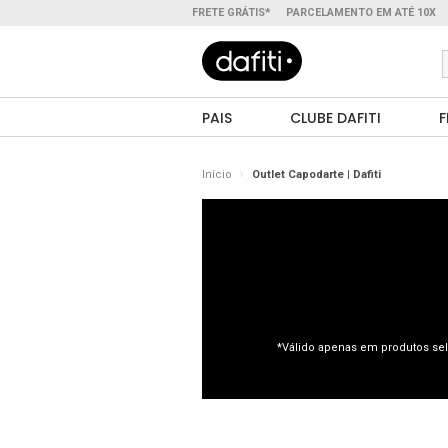
FRETE GRÁTIS*
PARCELAMENTO EM ATÉ 10X
PAIS
CLUBE DAFITI
F
Início
Outlet Capodarte | Dafiti
*Válido apenas em produtos sel