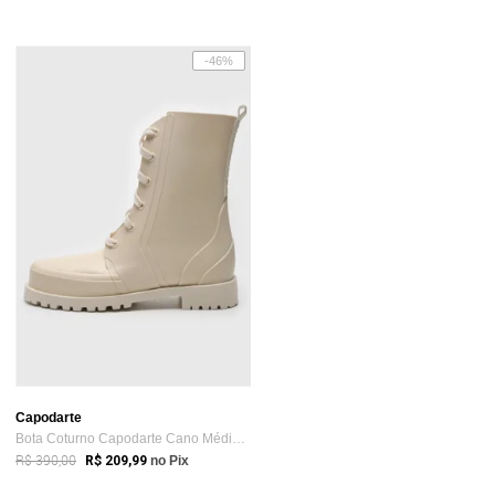
-46%
Capodarte
Bota Coturno Capodarte Cano Médio Lisa Off-White
R$ 390,00
R$ 209,99
no Pix