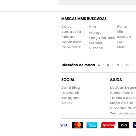
MARCAS MAIS BUSCADAS
Colcci
Nike
Puma
Santa Lolla
Fila
Mango
Adidas
Reserva
Lança Perfume
Calvin Klein
GAP
Melissa
Capodarte
Ellus
Vizzano
•
•
•
•
Glossário de moda
A
B
C
D
SOCIAL
AJUDA
Dafiti Blog
Dúvidas frequ
Facebook
Atendimento
Instagram
Trocas e devo
TikTok
Mapa do site
Glossário da 
Termos de uso