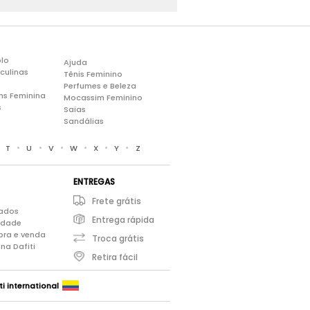
lo
Ajuda
culinas
Tênis Feminino
Perfumes e Beleza
ns Feminina
Mocassim Feminino
s
Saias
Sandálias
•
•
•
•
•
•
•
T
U
V
W
X
Y
Z
ENTREGAS
Frete grátis
iados
Entrega rápida
cidade
pra e venda
Troca grátis
na Dafiti
Retira fácil
ti international