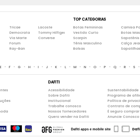
TOP CATEGORIAS
Tricae
Lacoste
Botas Femininas
Camisa Po
Democrata
Tommy Hilfiger
Vestido Curto
Botas Mas
Via Marte
Converse
Scarpin
Sapatênis
Forum
Tênis Masculino
Calça Jea
Ray-Ban
Bolsas
Sapatilha
•
•
•
•
•
•
•
•
•
•
•
•
•
•
E
F
G
H
I
J
K
L
M
N
O
P
Q
R
S
DAFITI
entes
Acessibilidade
Sustentabilidade
Sobre Dafiti
Programa de afil
luções
Institucional
Política de priva
Trabalhe conosco
Contrato de com
moda
Nossos fornecedores
É seguro comprar 
Quero vender na Dafiti
Anuncie Conosco
Dafi
Dafiti apps e mobile site