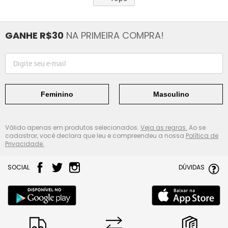
GANHE R$30
NA PRIMEIRA COMPRA!
Feminino
Masculino
Válido apenas em produtos selecionados.
Veja as regras.
Ao se
cadastrar, você declara que leu e compreendeu a nossa
Política de
Privacidade.
SOCIAL
DÚVIDAS