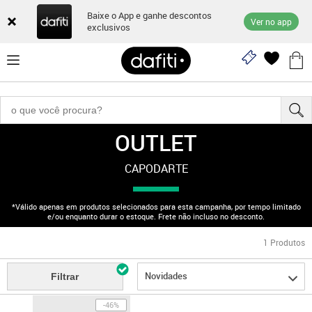
Baixe o App e ganhe descontos
Ver no app
exclusivos
OUTLET
"170003040"
CAPODARTE
*Válido apenas em produtos selecionados para esta campanha, por tempo limitado
e/ou enquanto durar o estoque. Frete não incluso no desconto.
1
Produtos
Novidades
Filtrar
-46%