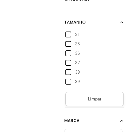
31
35
36
37
38
39
40
Único