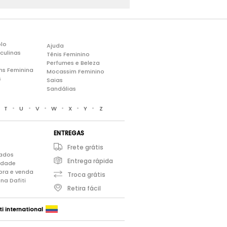
lo
Ajuda
culinas
Tênis Feminino
Perfumes e Beleza
ns Feminina
Mocassim Feminino
s
Saias
Sandálias
•
•
•
•
•
•
•
T
U
V
W
X
Y
Z
ENTREGAS
Frete grátis
iados
Entrega rápida
cidade
pra e venda
Troca grátis
na Dafiti
Retira fácil
ti international