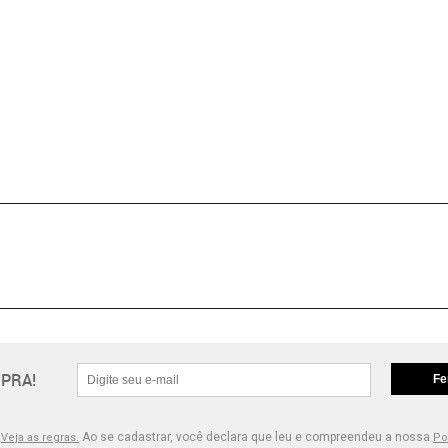
PRA!
Fe
.
Ao se cadastrar, você declara que leu e compreendeu a nossa
Veja as regras.
Po