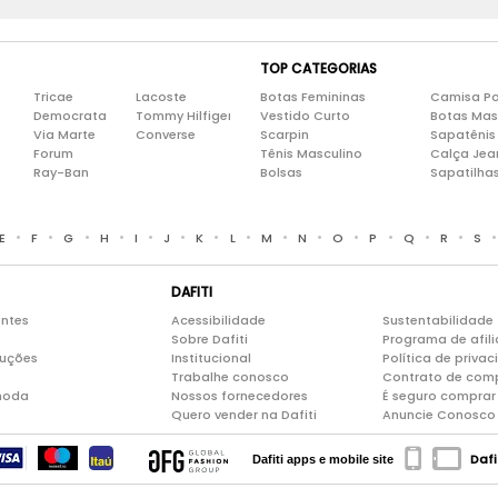
TOP CATEGORIAS
Tricae
Lacoste
Botas Femininas
Camisa Po
Democrata
Tommy Hilfiger
Vestido Curto
Botas Mas
Via Marte
Converse
Scarpin
Sapatênis
Forum
Tênis Masculino
Calça Jea
Ray-Ban
Bolsas
Sapatilha
•
•
•
•
•
•
•
•
•
•
•
•
•
•
E
F
G
H
I
J
K
L
M
N
O
P
Q
R
S
DAFITI
entes
Acessibilidade
Sustentabilidade
Sobre Dafiti
Programa de afil
luções
Institucional
Política de priva
Trabalhe conosco
Contrato de com
moda
Nossos fornecedores
É seguro comprar 
Quero vender na Dafiti
Anuncie Conosco
Dafi
Dafiti apps e mobile site