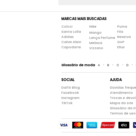
MARCAS MAIS BUSCADAS
Colcci
Nike
Puma
Santa Lolla
Fila
Mango
Adidas
Reserva
Lança Perfume
Calvin Klein
GAP
Melissa
Capodarte
Ellus
Vizzano
•
•
•
•
Glossário de moda
A
B
C
D
SOCIAL
AJUDA
Dafiti Blog
Dúvidas frequ
Facebook
Atendimento
Instagram
Trocas e devo
TikTok
Mapa do site
Glossário da 
Termos de uso