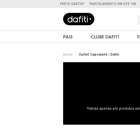
FRETE GRÁTIS*
PARCELAMENTO EM ATÉ 10X
PAIS
CLUBE DAFITI
F
Início
Outlet Capodarte | Dafiti
*Válido apenas em produtos sel