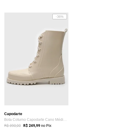
-36%
Capodarte
Bota Coturno Capodarte Cano Médio Lisa Off-White
R$ 390,00
R$ 249,99
no Pix