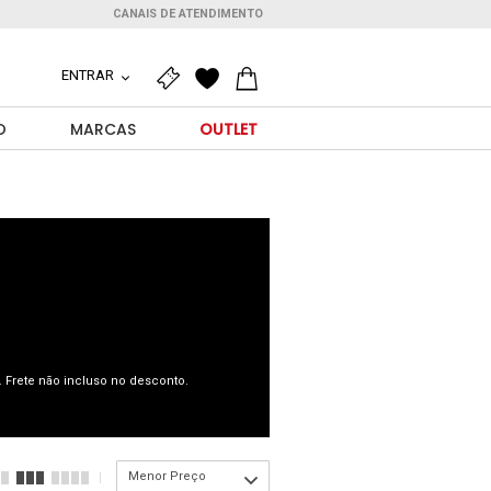
CANAIS DE ATENDIMENTO
ENTRAR
O
MARCAS
OUTLET
 Frete não incluso no desconto.
Menor Preço