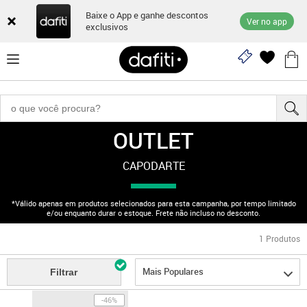
Baixe o App e ganhe descontos
Ver no app
exclusivos
OUTLET
"170003040"
CAPODARTE
*Válido apenas em produtos selecionados para esta campanha, por tempo limitado
e/ou enquanto durar o estoque. Frete não incluso no desconto.
1
Produtos
Mais Populares
Filtrar
-46%