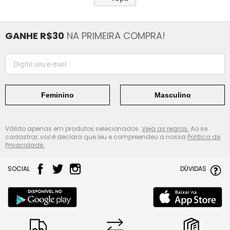
GANHE R$30
NA PRIMEIRA COMPRA!
Feminino
Masculino
Válido apenas em produtos selecionados.
Veja as regras.
Ao se
cadastrar, você declara que leu e compreendeu a nossa
Política de
Privacidade.
SOCIAL
DÚVIDAS