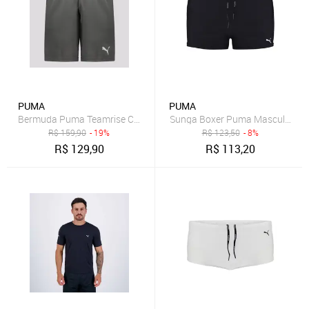
PUMA
PUMA
Bermuda Puma Teamrise Cinza
Sunga Boxer Puma Masculina - 
R$
159,90
- 19%
R$
123,50
- 8%
R$
129,90
R$
113,20