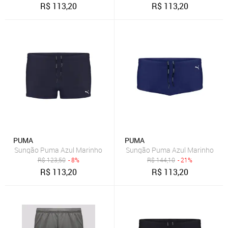
R$
113,20
R$
113,20
PUMA
PUMA
Sungão Puma Azul Marinho
Sungão Puma Azul Marinho
R$
123,50
- 8%
R$
144,10
- 21%
R$
113,20
R$
113,20