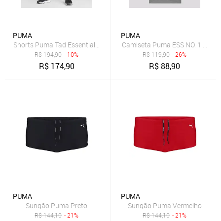
PUMA
PUMA
Shorts Puma Tad Essentials 7 Preto
Camiseta Puma ESS NO. 1 Logo 
R$
194,90
- 10%
R$
119,90
- 26%
R$
174,90
R$
88,90
PUMA
PUMA
Sungão Puma Preto
Sungão Puma Vermelho
R$
144,10
- 21%
R$
144,10
- 21%