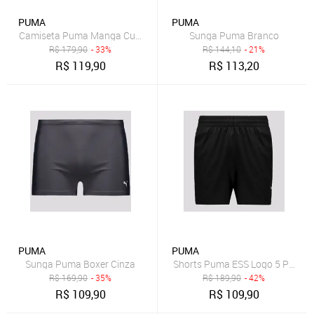
PUMA
PUMA
Camiseta Puma Manga Curta UV50+ Preta
Sunga Puma Branco
R$
179,90
- 33%
R$
144,10
- 21%
R$
119,90
R$
113,20
PUMA
PUMA
Sunga Puma Boxer Cinza
Shorts Puma ESS Logo 5 Preto
R$
169,90
- 35%
R$
189,90
- 42%
R$
109,90
R$
109,90