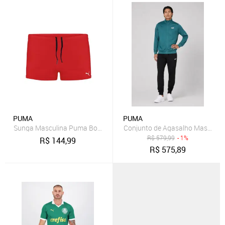
PUMA
PUMA
Conjunto de Agasalho Masculin
Sunga Masculina Puma 
R$
579,99
- 1%
R$
144,99
R$
575,89