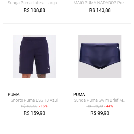
Sunga Puma Lateral Larga 26015.003
MAIÔ PUMA NADADOR Preto
R$
108,88
R$
143,88
PUMA
PUMA
Shorts Puma ESS 10 Azul
Sunga Puma Swim Brief Marinh
R$
189,90
- 16%
R$
179,90
- 44%
R$
159,90
R$
99,90