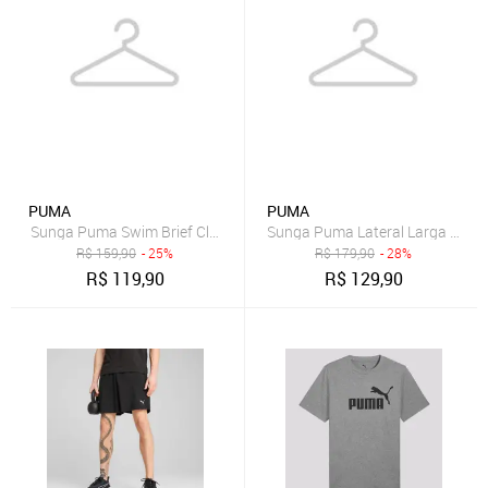
PUMA
PUMA
Sunga Puma Swim Brief Clássica Marinho
Sunga Puma Lateral Larga Verd
R$
159,90
- 25%
R$
179,90
- 28%
R$
119,90
R$
129,90