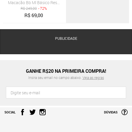
Macacão Bb Ml Básico Reserva Mini
R$
249,00
- 72%
R$
69,00
PUBLICIDADE
GANHE R$20 NA PRIMEIRA COMPRA!
Insira seu email no campo abaixo.
Veja as regras
SOCIAL
DÚVIDAS