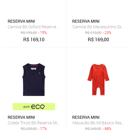
RESERVA MINI
RESERVA MINI
Camisa Bb Oxford Reserva Mini
Camisa Bb Macaquinho Oxford M
R$
199,00
- 15%
R$
219,00
- 23%
R$
169,10
R$
169,00
RESERVA MINI
RESERVA MINI
Colete Tricot Bb Reserva Mini Azul Marinho
Macacão Bb Ml Básico Reserva 
R$
239,00
- 17%
R$
249,00
- 68%