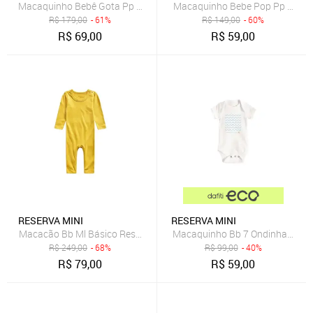
Macaquinho Bebê Gota Pp Bordado Reserva Mini
Macaquinho Bebe Pop Pp Borda
R$
179,00
- 61%
R$
149,00
- 60%
R$
69,00
R$
59,00
RESERVA MINI
RESERVA MINI
Macacão Bb Ml Básico Reserva Mini
Macaquinho Bb 7 Ondinhas Rese
R$
249,00
- 68%
R$
99,00
- 40%
R$
79,00
R$
59,00