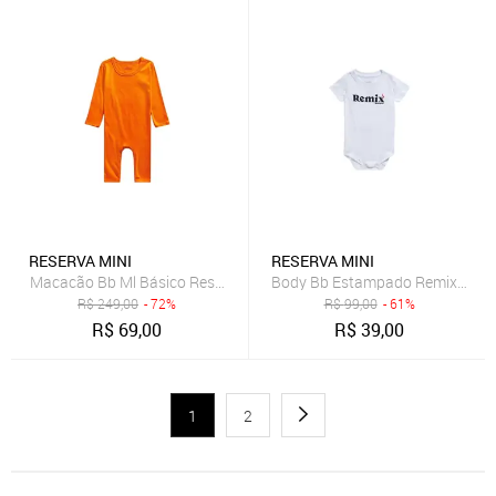
RESERVA MINI
RESERVA MINI
Macacão Bb Ml Básico Reserva Mini
Body Bb Estampado Remix Reser
R$
249,00
- 72%
R$
99,00
- 61%
R$
69,00
R$
39,00
1
2