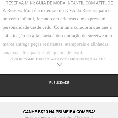
RESERVA MINI: GUIA DE MODA INFANTIL COM ATITUDE
A Reserva Mini é a extensão do DNA da Reserva para o
universo infantil, focando em crianças que expressam
personalidade desde cedo. Com uma curadoria que une a
sofisticação da alfaiataria à descontração do streetwear, a
marca entrega peças resistentes, atemporais e alinhadas
aos mais altos padrões de qualidade têxtil.
O QUE CONSIDERAR AO ESCOLHER RESERVA MINI
Materiais
A marca utiliza majoritariamente o algodão pima e fibras naturais de alta gramatura em suas
camisetas e polos, garantindo um toque macio e maior resistência às lavagens. Para a linha
praia e íntima, são empregados tecidos tecnológicos que oferecem secagem rápida e
PUBLICIDADE
proteção térmica.
Conforto
O design das peças é focado na ergonomia infantil, com modelagens que permitem a total
amplitude de movimento. Itens como o macacão e o body são projetados com aberturas
estratégicas, enquanto os calçados slip on e tênis possuem estruturas internas acolchoadas
GANHE R$20 NA PRIMEIRA COMPRA!
para evitar atritos.
Insira seu email no campo abaixo.
Veja as regras