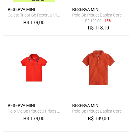
RESERVA MINI
RESERVA MINI
Colete Tricot Bb Reserva Mini Cinza
Polo Bb Piquet Básica Cores Res
R$
139,00
- 15%
R$
179,00
R$
118,10
RESERVA MINI
RESERVA MINI
Polo Mc Bb Piquet 3 Frisos Reserva Mini VERMELHO M
Polo Bb Piquet Básica Cores Res
R$
179,00
R$
139,00