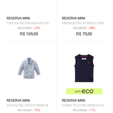
RESERVA MINI
RESERVA MINI
Camisa Bb Macaquinho Oxford Manga Curta Reserva Mini
Macacão Bb Ml Básico Reserva 
R$
219,00
- 23%
R$
249,00
- 68%
R$
169,00
R$
79,00
RESERVA MINI
RESERVA MINI
Camisa Bb Oxford Reserva Mini
Colete Tricot Bb Reserva Mini Az
R$
199,00
- 15%
R$
239,00
- 17%