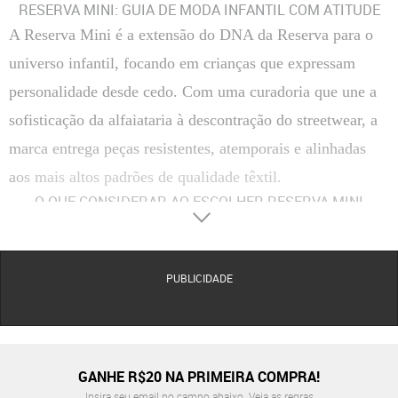
RESERVA MINI: GUIA DE MODA INFANTIL COM ATITUDE
A Reserva Mini é a extensão do DNA da Reserva para o
universo infantil, focando em crianças que expressam
personalidade desde cedo. Com uma curadoria que une a
sofisticação da alfaiataria à descontração do streetwear, a
marca entrega peças resistentes, atemporais e alinhadas
aos mais altos padrões de qualidade têxtil.
O QUE CONSIDERAR AO ESCOLHER RESERVA MINI
Materiais
A marca utiliza majoritariamente o algodão pima e fibras naturais de alta gramatura em suas
camisetas e polos, garantindo um toque macio e maior resistência às lavagens. Para a linha
praia e íntima, são empregados tecidos tecnológicos que oferecem secagem rápida e
PUBLICIDADE
proteção térmica.
Conforto
O design das peças é focado na ergonomia infantil, com modelagens que permitem a total
amplitude de movimento. Itens como o macacão e o body são projetados com aberturas
estratégicas, enquanto os calçados slip on e tênis possuem estruturas internas acolchoadas
GANHE R$20 NA PRIMEIRA COMPRA!
para evitar atritos.
Insira seu email no campo abaixo.
Veja as regras