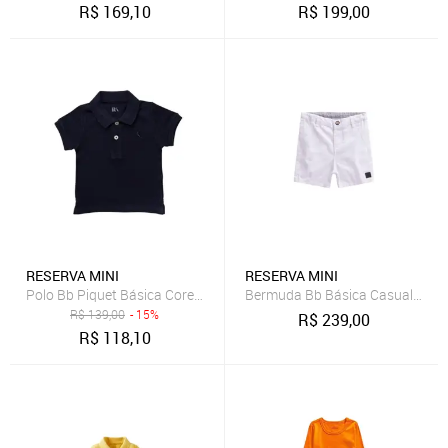
R$
169,10
R$
199,00
RESERVA MINI
RESERVA MINI
Polo Bb Piquet Básica Cores Reserva Mini
Bermuda Bb Básica Casual Nova
R$
139,00
- 15%
R$
239,00
R$
118,10