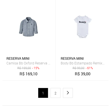
RESERVA MINI
RESERVA MINI
Camisa Bb Oxford Reserva Mini
Body Bb Estampado Remix Reser
R$
199,00
- 15%
R$
99,00
- 61%
R$
169,10
R$
39,00
1
2