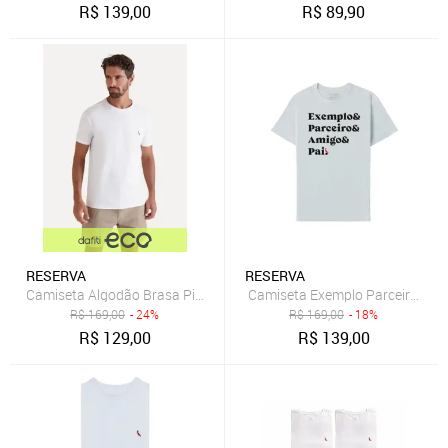
R$
139,00
R$
89,90
RESERVA
RESERVA
Camiseta Algodão Brasa Pica-Pau Bordado Reserva Branco
Camiseta Exemplo Parceiro Ami
R$
169,00
- 24%
R$
169,00
- 18%
R$
129,00
R$
139,00